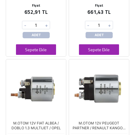
Fiyat
Fiyat
652,91 TL
661,43 TL
-
+
-
+
ADET
ADET
Sepete Ekle
Sepete Ekle
M.OTOM 12V FIAT ALBEA /
M.OTOM 12V PEUGEOT
DOBLO 1.3 MULTIJET / OPEL
PARTNER / RENAULT KANGOO
1,9 DI