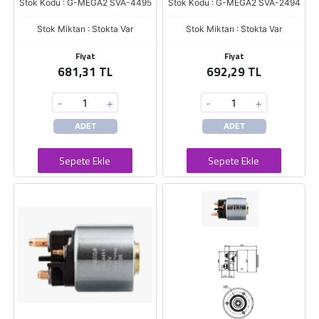
Stok Kodu : G-MEGA2 SVA-4495
Stok Kodu : G-MEGA2 SVA-2494
Stok Miktarı : Stokta Var
Stok Miktarı : Stokta Var
Fiyat
Fiyat
681,31 TL
692,29 TL
-
+
-
+
ADET
ADET
Sepete Ekle
Sepete Ekle