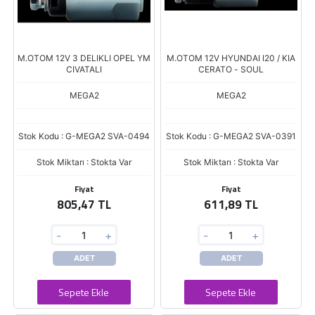
M.OTOM 12V 3 DELIKLI OPEL YM
M.OTOM 12V HYUNDAI I20 / KIA
CIVATALI
CERATO - SOUL
MEGA2
MEGA2
Stok Kodu : G-MEGA2 SVA-0494
Stok Kodu : G-MEGA2 SVA-0391
Stok Miktarı : Stokta Var
Stok Miktarı : Stokta Var
Fiyat
Fiyat
805,47 TL
611,89 TL
-
+
-
+
ADET
ADET
Sepete Ekle
Sepete Ekle