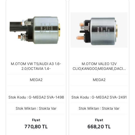
M.OTOM VW T5/AUDI A3 1.6-
M.OTOM VALEO 12V
2.0/OCTAVIA 1.4-
CLIO,KANGOO,MEGANE,DACIA
STAREX
MEGA2
MEGA2
Stok Kodu : G-MEGA2 SVA-1498
Stok Kodu : G-MEGA2 SVA-2491
Stok Miktarı : Stokta Var
Stok Miktarı : Stokta Var
Fiyat
Fiyat
770,80 TL
668,20 TL