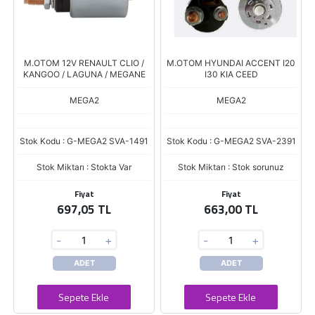
M.OTOM 12V RENAULT CLIO /
M.OTOM HYUNDAI ACCENT I20
KANGOO / LAGUNA / MEGANE
I30 KIA CEED
MEGA2
MEGA2
Stok Kodu : G-MEGA2 SVA-1491
Stok Kodu : G-MEGA2 SVA-2391
Stok Miktarı : Stokta Var
Stok Miktarı : Stok sorunuz
Fiyat
Fiyat
697,05 TL
663,00 TL
-
+
-
+
ADET
ADET
Sepete Ekle
Sepete Ekle