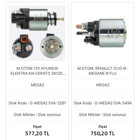
M.OTOM 12V HYUNDAI
M.OTOM. RENAULT CLIO III-
ELENTRA KIA CERATO 36120-
MEGANE III FLU
2E200
MEGA2
MEGA2
Stok Kodu : G-MEGA2 SVA-2261
Stok Kodu : G-MEGA2 SVA-5494
Stok Miktarı : Stok sorunuz
Stok Miktarı : Stok sorunuz
Fiyat
Fiyat
577,20 TL
750,20 TL