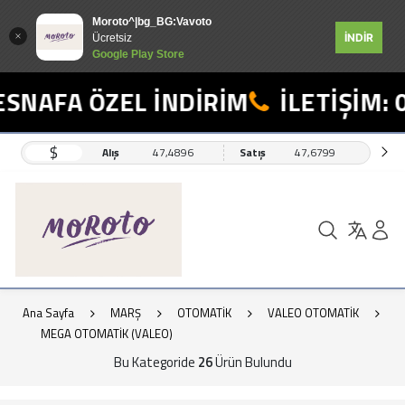
Moroto^|bg_BG:Vavoto
İNDİR
Ücretsiz
Google Play Store
AFA ÖZEL İNDİRİM
İLETİŞİM: 055
$
Alış
47,4896
Satış
47,6799
Ana Sayfa
MARŞ
OTOMATİK
VALEO OTOMATİK
MEGA OTOMATİK (VALEO)
Bu Kategoride
26
Ürün Bulundu