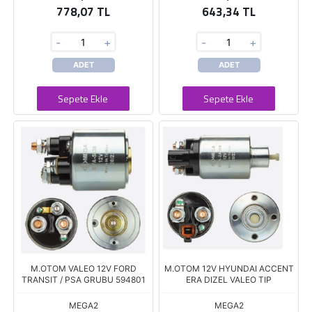
778,07 TL
643,34 TL
-
+
-
+
ADET
ADET
Sepete Ekle
Sepete Ekle
M.OTOM VALEO 12V FORD
M.OTOM 12V HYUNDAI ACCENT
TRANSIT / PSA GRUBU 594801
ERA DIZEL VALEO TIP
MEGA2
MEGA2