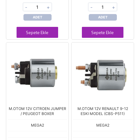
-
+
-
+
ADET
ADET
Sepete Ekle
Sepete Ekle
M.OTOM 12V CITROEN JUMPER
M.OTOM 12V RENAULT 9-12
/ PEUGEOT BOXER
ESKI MODEL (CBS-P511)
MEGA2
MEGA2