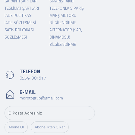
GARANTI ŞARTLARI
SIPARIŞ TAKIBI
TESLIMAT ŞARTLARI
TELEFONLA SIPARIŞ
İADE POLITIKASI
MARŞ MOTORU
İADE SÖZLEŞMESI
BILGILENDIRME
SATIŞ POLITIKASI
ALTERNATÖR (ŞARJ
SÖZLEŞMESI
DINAMOSU)
BILGILENDIRME
TELEFON
05544981917
E-MAIL
morotogrup@gmail.com
Abone Ol
Abonelikten Çıkar