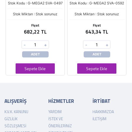
Stok Kodu : G-MEGA2 SVA-0497
Stok Kodu : G-MEGA2 SVA-0592
Stok Miktarı : Stok sorunuz
Stok Miktarı : Stok sorunuz
Fiyat
Fiyat
682,22 TL
643,34 TL
-
+
-
+
ADET
ADET
Sepete Ekle
Sepete Ekle
ALIŞVERİŞ
HİZMETLER
İRTİBAT
K.V.K. KANUNU
YARDIM
HAKKIMIZDA
GIZLILIK
İSTEK VE
İLETIŞIM
SÖZLEŞMESI
ÖNERILERINIZ