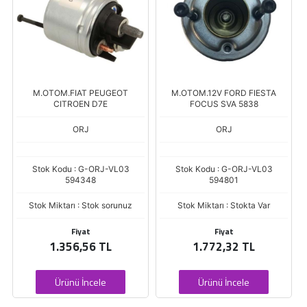
M.OTOM.FIAT PEUGEOT
M.OTOM.12V FORD FIESTA
CITROEN D7E
FOCUS SVA 5838
ORJ
ORJ
8
Stok Kodu : G-ORJ-VL03
Stok Kodu : G-ORJ-VL03
594348
594801
Stok Miktarı : Stok sorunuz
Stok Miktarı : Stokta Var
Fiyat
Fiyat
1.356,56 TL
1.772,32 TL
Ürünü İncele
Ürünü İncele