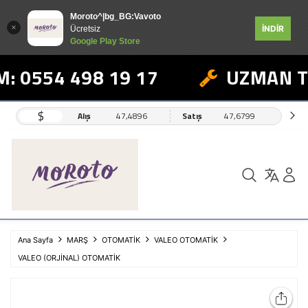
Moroto^|bg_BG:Vavoto
İNDİR
Ücretsiz
Google Play Store
: 0554 498 19 17
UZMAN TE
$
Alış
47,4896
Satış
47,6799
Ana Sayfa
MARŞ
OTOMATİK
VALEO OTOMATİK
VALEO (ORJİNAL) OTOMATİK