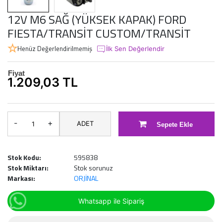
12V M6 SAĞ (YÜKSEK KAPAK) FORD
FIESTA/TRANSİT CUSTOM/TRANSİT
Henüz Değerlendirilmemiş
İlk Sen Değerlendir
Fiyat
1.209,03 TL
-
+
ADET
Sepete Ekle
Stok Kodu:
595838
Stok Miktarı:
Stok sorunuz
Markası:
ORJİNAL
Whatsapp ile Sipariş