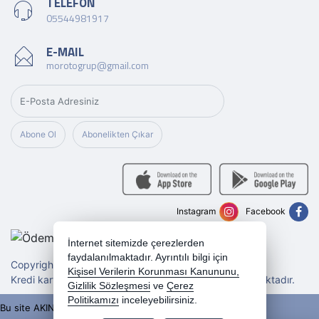
TELEFON
05544981917
E-MAIL
morotogrup@gmail.com
Abone Ol
Abonelikten Çıkar
Instagram
Facebook
İnternet sitemizde çerezlerden
faydalanılmaktadır. Ayrıntılı bilgi için
Copyright 2026 morotogrup.com - Tüm hakları saklıdır.
Kişisel Verilerin Korunması Kanununu,
Kredi kartı bilgileriniz 256bit SSL sertifikası ile korunmaktadır.
Gizlilik Sözleşmesi
ve
Çerez
Politikamızı
inceleyebilirsiniz.
Bu site AKINSOFT E-Ticaret ile hazırlanmıştır.