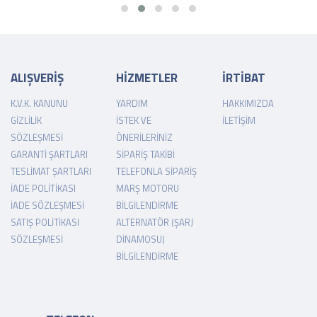
ALIŞVERİŞ
HİZMETLER
İRTİBAT
K.V.K. KANUNU
YARDIM
HAKKIMIZDA
GIZLILIK
İSTEK VE
İLETIŞIM
SÖZLEŞMESI
ÖNERILERINIZ
GARANTI ŞARTLARI
SIPARIŞ TAKIBI
TESLIMAT ŞARTLARI
TELEFONLA SIPARIŞ
İADE POLITIKASI
MARŞ MOTORU
İADE SÖZLEŞMESI
BILGILENDIRME
SATIŞ POLITIKASI
ALTERNATÖR (ŞARJ
SÖZLEŞMESI
DINAMOSU)
BILGILENDIRME