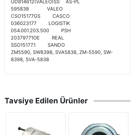
UD814612(VALEO)SS AS-PL
595838 VALEO
CSO15177GS CASCO
036023177 LOGISTIK
054.001.203.500 PSH
20379771OE REAL
SSO15177.1 SANDO
ZM5590, SW8398, SVA5838, ZM-5590, SW-
8398, SVA-5838
Tavsiye Edilen Ürünler