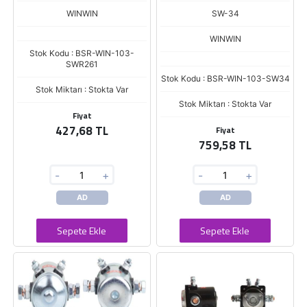
ZM.291
WINWIN
SW-34
WINWIN
Stok Kodu : BSR-WIN-103-
SWR261
Stok Kodu : BSR-WIN-103-SW34
Stok Miktarı : Stokta Var
Stok Miktarı : Stokta Var
Fiyat
427,68 TL
Fiyat
759,58 TL
-
+
-
+
AD
AD
Sepete Ekle
Sepete Ekle