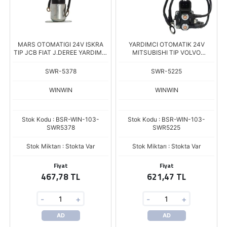
MARS OTOMATIGI 24V ISKRA
YARDIMCI OTOMATIK 24V
TIP JCB FIAT J.DEREE YARDIMCI
MITSUBISHI TIP VOLVO
OTOMATIK SW-200
RENAULT EURO6 GENIS SOKET
SWR-5378
SWR-5225
WINWIN
WINWIN
Stok Kodu : BSR-WIN-103-
Stok Kodu : BSR-WIN-103-
SWR5378
SWR5225
Stok Miktarı : Stokta Var
Stok Miktarı : Stokta Var
Fiyat
Fiyat
467,78 TL
621,47 TL
-
+
-
+
AD
AD