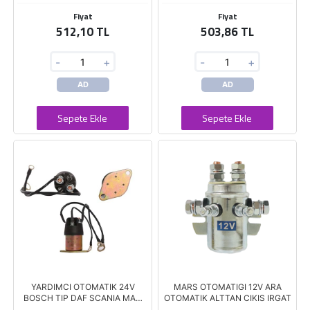
Fiyat
Fiyat
512,10 TL
503,86 TL
-
+
-
+
AD
AD
Sepete Ekle
Sepete Ekle
YARDIMCI OTOMATIK 24V
MARS OTOMATIGI 12V ARA
BOSCH TIP DAF SCANIA MAN
OTOMATIK ALTTAN CIKIS IRGAT
241-261SR SNLS-R261 SW-046