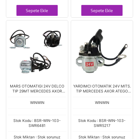
Sepete Ekle
Sepete Ekle
MARS OTOMATIGI 24V DELCO
YARDIMCI OTOMATIK 24V MITS.
TIP 29MT MERCEDES AXOR
TIP MERCEDES AXOR ATEGO
ATEGO YARDIMCI OTOMATIK
TEK CIKIS ZM.7408
ZM.409
WINWIN
WINWIN
Stok Kodu : BSR-WIN-103-
Stok Kodu : BSR-WIN-103-
SWR6481
SWR5217
Stok Miktarı : Stok sorunuz
Stok Miktarı : Stok sorunuz