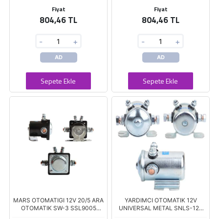
Fiyat
Fiyat
804,46 TL
804,46 TL
-
+
-
+
AD
AD
Sepete Ekle
Sepete Ekle
MARS OTOMATIGI 12V 20/5 ARA
YARDIMCI OTOMATIK 12V
OTOMATIK SW-3 SSL9005
UNIVERSAL METAL SNLS-12A
SNLS135 SW 350 ZM-401
SSL-9006 SD-120