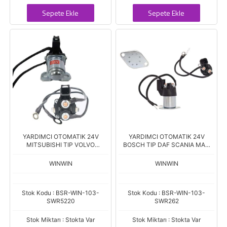
Sepete Ekle
Sepete Ekle
YARDIMCI OTOMATIK 24V
YARDIMCI OTOMATIK 24V
MITSUBISHI TIP VOLVO
BOSCH TIP DAF SCANIA MAN
RENAULT EURO6 DAR SOKET
231-241-261-263 SR. SW-047
WINWIN
WINWIN
Stok Kodu : BSR-WIN-103-
Stok Kodu : BSR-WIN-103-
SWR5220
SWR262
Stok Miktarı : Stokta Var
Stok Miktarı : Stokta Var