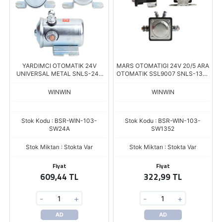
YARDIMCI OTOMATIK 24V
MARS OTOMATIGI 24V 20/5 ARA
UNIVERSAL METAL SNLS-24A
OTOMATIK SSL9007 SNLS-1352
SSL-9009 SD-125
ZM-2401 ZM-401 SW 360
WINWIN
WINWIN
Stok Kodu : BSR-WIN-103-
Stok Kodu : BSR-WIN-103-
SW24A
SW1352
Stok Miktarı : Stokta Var
Stok Miktarı : Stokta Var
Fiyat
Fiyat
609,44 TL
322,99 TL
-
+
-
+
AD
AD