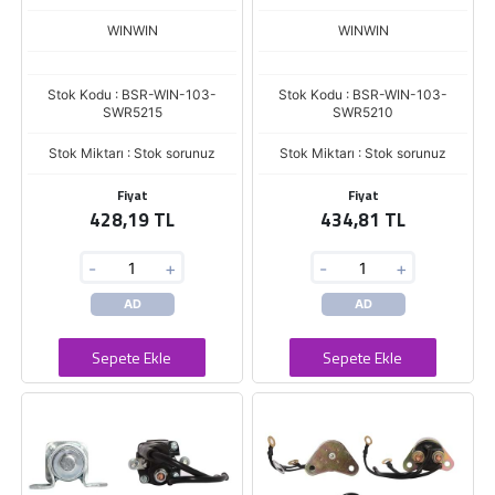
YARDIMCI OTOMATIK SW-072
YARDIMCI OTOMATIK SW-070
ZM.5408
WINWIN
WINWIN
Stok Kodu : BSR-WIN-103-
Stok Kodu : BSR-WIN-103-
SWR5215
SWR5210
Stok Miktarı : Stok sorunuz
Stok Miktarı : Stok sorunuz
Fiyat
Fiyat
428,19 TL
434,81 TL
-
+
-
+
AD
AD
Sepete Ekle
Sepete Ekle