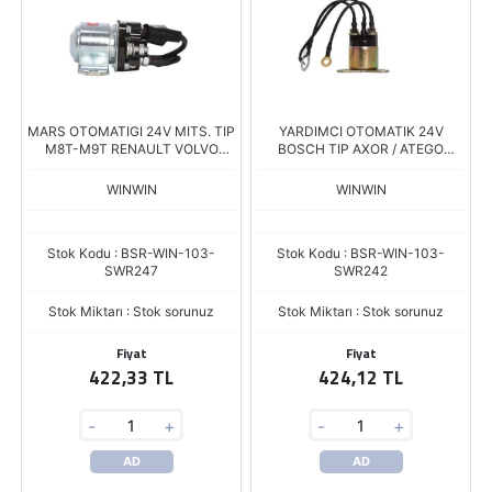
MARS OTOMATIGI 24V MITS. TIP
YARDIMCI OTOMATIK 24V
M8T-M9T RENAULT VOLVO
BOSCH TIP AXOR / ATEGO
CARGO YARDIMCI OTOMATIK R-
SNLS-R242 SSL-9904 SW-045
247 SM-075 ZM.2408
WINWIN
WINWIN
Stok Kodu : BSR-WIN-103-
Stok Kodu : BSR-WIN-103-
SWR247
SWR242
Stok Miktarı : Stok sorunuz
Stok Miktarı : Stok sorunuz
Fiyat
Fiyat
422,33 TL
424,12 TL
-
+
-
+
AD
AD