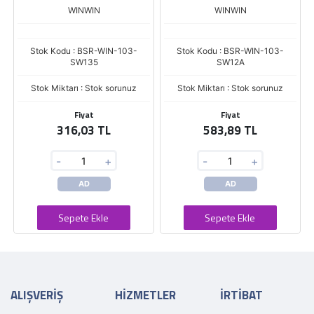
WINWIN
WINWIN
Stok Kodu : BSR-WIN-103-
Stok Kodu : BSR-WIN-103-
SW135
SW12A
Stok Miktarı : Stok sorunuz
Stok Miktarı : Stok sorunuz
Fiyat
Fiyat
316,03 TL
583,89 TL
-
+
-
+
AD
AD
Sepete Ekle
Sepete Ekle
ALIŞVERİŞ
HİZMETLER
İRTİBAT