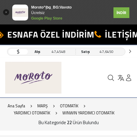
Moroto^|bg_BG:Vavoto
İNDİR
Ücretsiz
Google Play Store
ESNAFA ÖZEL İNDİRİM
İLETİŞİM: 
$
Alış
47,4548
Satış
47,6450
Ana Sayfa
MARŞ
OTOMATİK
YARDIMCI OTOMATİK
WINWIN YARDIMCI OTOMATİK
Bu Kategoride
22
Ürün Bulundu