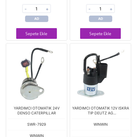
-
+
-
+
AD
AD
Sepete Ekle
Sepete Ekle
YARDIMCI OTOMATIK 24V
YARDIMCI OTOMATIK 12V ISKRA
DENSO CATERPILLAR
TIP DEUTZ AG
(KHD)/ATLAS/STILL/ZETOR/
16.915.977 STR4282
SWR-7929
WINWIN
WINWIN