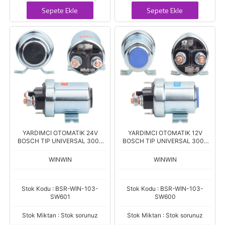
Sepete Ekle
Sepete Ekle
YARDIMCI OTOMATIK 24V
YARDIMCI OTOMATIK 12V
BOSCH TIP UNIVERSAL 300A
BOSCH TIP UNIVERSAL 300A
SNLS-601 ZM-404 SSL-1039
SNLS-600 ZM-403 SSL-1037
WINWIN
WINWIN
Stok Kodu : BSR-WIN-103-
Stok Kodu : BSR-WIN-103-
SW601
SW600
Stok Miktarı : Stok sorunuz
Stok Miktarı : Stok sorunuz