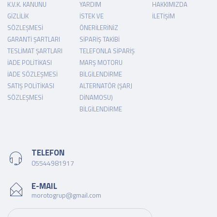
K.V.K. KANUNU
YARDIM
HAKKIMIZDA
GIZLILIK
İSTEK VE
İLETIŞIM
SÖZLEŞMESI
ÖNERILERINIZ
GARANTI ŞARTLARI
SIPARIŞ TAKIBI
TESLIMAT ŞARTLARI
TELEFONLA SIPARIŞ
İADE POLITIKASI
MARŞ MOTORU
İADE SÖZLEŞMESI
BILGILENDIRME
SATIŞ POLITIKASI
ALTERNATÖR (ŞARJ
SÖZLEŞMESI
DINAMOSU)
BILGILENDIRME
TELEFON
05544981917
E-MAIL
morotogrup@gmail.com