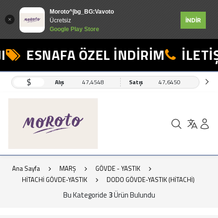
Moroto^|bg_BG:Vavoto
İNDİR
Ücretsiz
Google Play Store
I
ESNAFA ÖZEL İNDİRİM
İLETİŞ
$
Alış
47,4548
Satış
47,6450
Ana Sayfa
MARŞ
GÖVDE - YASTIK
HİTACHİ GÖVDE-YASTIK
DODO GÖVDE-YASTIK (HİTACHİ)
Bu Kategoride
3
Ürün Bulundu