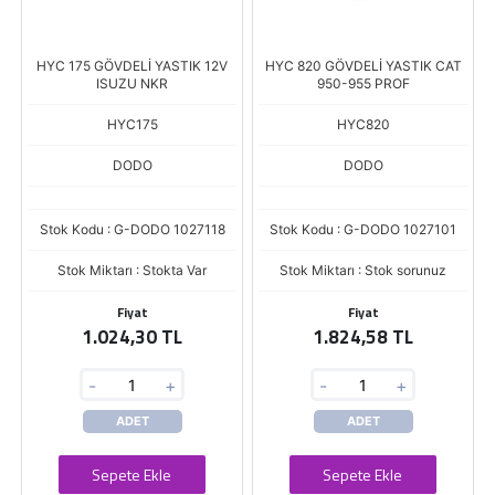
HYC 175 GÖVDELİ YASTIK 12V
HYC 820 GÖVDELİ YASTIK CAT
ISUZU NKR
950-955 PROF
HYC175
HYC820
DODO
DODO
Stok Kodu : G-DODO 1027118
Stok Kodu : G-DODO 1027101
Stok Miktarı : Stokta Var
Stok Miktarı : Stok sorunuz
Fiyat
Fiyat
1.024,30 TL
1.824,58 TL
-
+
-
+
ADET
ADET
Sepete Ekle
Sepete Ekle