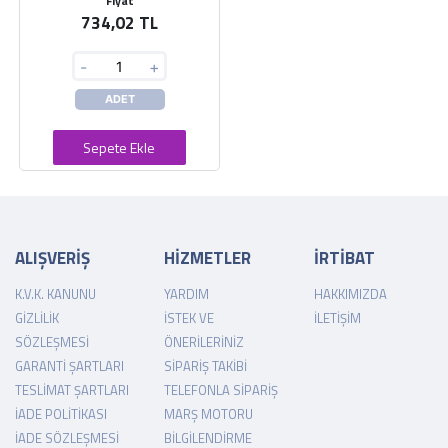
Fiyat
734,02 TL
-
+
ADET
Sepete Ekle
ALIŞVERİŞ
HİZMETLER
İRTİBAT
K.V.K. KANUNU
YARDIM
HAKKIMIZDA
GIZLILIK
İSTEK VE
İLETIŞIM
SÖZLEŞMESI
ÖNERILERINIZ
GARANTI ŞARTLARI
SIPARIŞ TAKIBI
TESLIMAT ŞARTLARI
TELEFONLA SIPARIŞ
İADE POLITIKASI
MARŞ MOTORU
İADE SÖZLEŞMESI
BILGILENDIRME