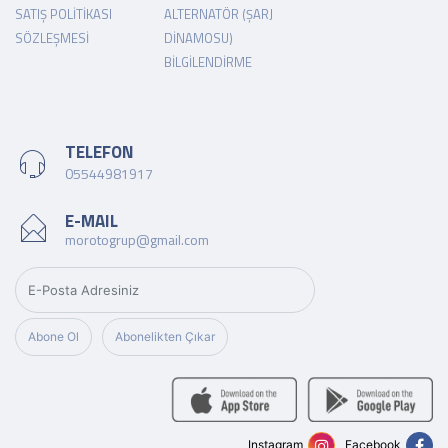
SATIŞ POLITIKASI
ALTERNATÖR (ŞARJ
SÖZLEŞMESI
DINAMOSU)
BILGILENDIRME
TELEFON
05544981917
E-MAIL
morotogrup@gmail.com
Abone Ol
Abonelikten Çıkar
Instagram
Facebook