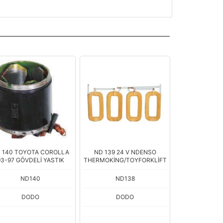
 140 TOYOTA COROLLA
ND 139 24 V NDENSO
93-97 GÖVDELİ YASTIK
THERMOKİNG/TOYFORKLİFT
ND140
ND138
DODO
DODO