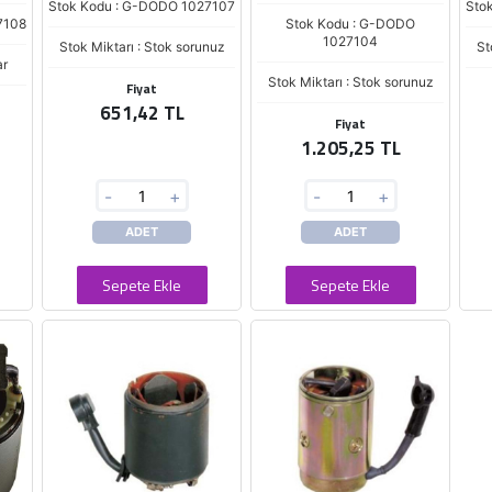
Stok Kodu : G-DODO 1027107
Sto
7108
Stok Kodu : G-DODO
1027104
Stok Miktarı : Stok sorunuz
St
ar
Stok Miktarı : Stok sorunuz
Fiyat
651,42 TL
Fiyat
1.205,25 TL
-
+
-
+
ADET
ADET
Sepete Ekle
Sepete Ekle