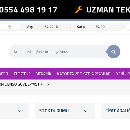
4 498 19 17
UZMAN TEKNİK
€
Alış
54,7716
Satış
54,9911
ATOR
ELEKTRİK
MEKANİK
KAPORTA VE DİĞER AKSAMLAR
YENİ Ü
ON DENSO GÖVDE-YASTIK
STOK DURUMU
FİYAT ARALIĞ