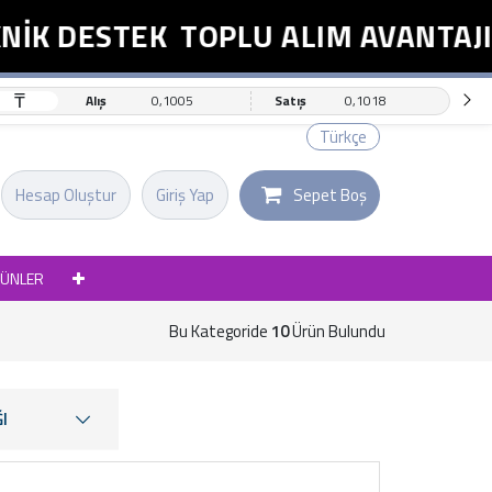
 DESTEK
TOPLU ALIM AVANTAJI
₸
Alış
0,1005
Satış
0,1018
Türkçe
Hesap Oluştur
Giriş Yap
Sepet Boş
RÜNLER
Bu Kategoride
10
Ürün Bulundu
I