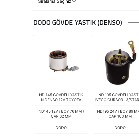
DODO GÖVDE-YASTIK (DENSO)
ND 145 GÖVDELİ YASTIK
ND 195 GÖVDELİ YAST
N.DENSO 12V TOYOTA
IVECO CURSOR 13/STAR
COROLLA C
ND145 12V / BOY 76 MM /
ND195 24V / BOY 89 M
ÇAP 62 MM
ÇAP 100 MM
DODO
DODO