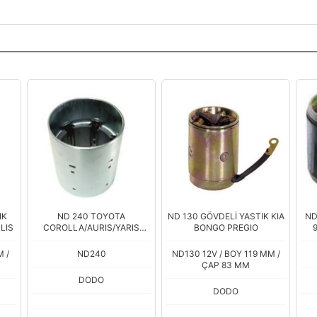
IK
ND 240 TOYOTA
ND 130 GÖVDELİ YASTIK KIA
ND
LIS
COROLLA/AURIS/YARIS
BONGO PREGIO
2007> GOVYASTIK
M /
ND240
ND130 12V / BOY 119 MM /
ÇAP 83 MM
DODO
DODO