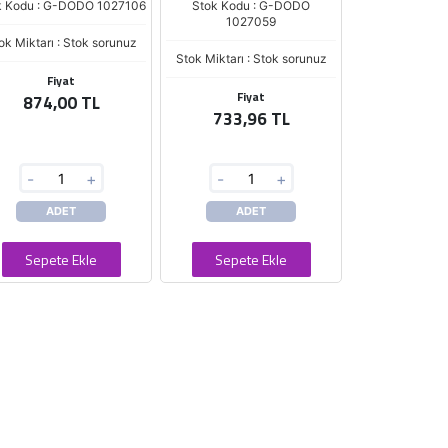
k Kodu : G-DODO 1027106
Stok Kodu : G-DODO
1027059
ok Miktarı : Stok sorunuz
Stok Miktarı : Stok sorunuz
Fiyat
Fiyat
874,00 TL
733,96 TL
-
+
-
+
ADET
ADET
Sepete Ekle
Sepete Ekle