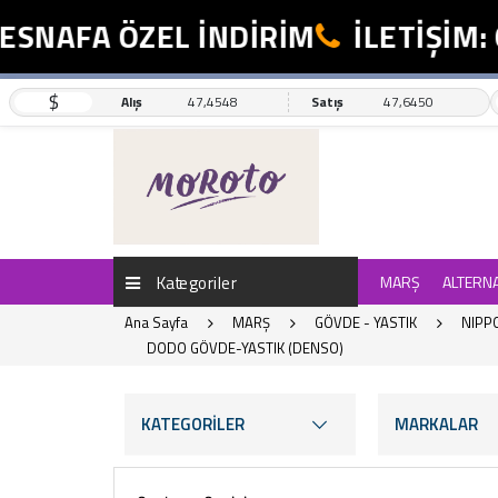
AFA ÖZEL İNDİRİM
İLETİŞİM: 055
$
Alış
47,4548
Satış
47,6450
Kategoriler
MARŞ
ALTERN
Ana Sayfa
MARŞ
GÖVDE - YASTIK
NIPP
DODO GÖVDE-YASTIK (DENSO)
KATEGORİLER
MARKALAR