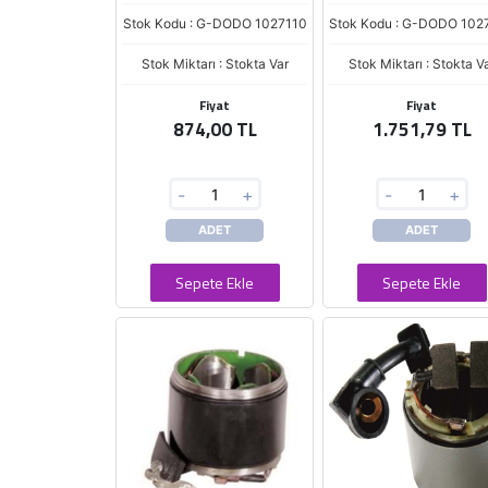
Stok Kodu : G-DODO 1027110
Stok Kodu : G-DODO 102
Stok Miktarı : Stokta Var
Stok Miktarı : Stokta V
Fiyat
Fiyat
874,00 TL
1.751,79 TL
-
+
-
+
ADET
ADET
Sepete Ekle
Sepete Ekle