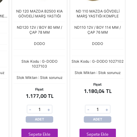
ND 120 MAZDA B2500 KIA
ND 110 MAZDA GÖVDELİ
MIER
GÖVDELİ MARŞ YASTIĞI
MARŞ YASTIĞI KOMPLE
ND120 12V / BOY 80 MM /
ND110 12V / BOY 114 MM /
ÇAP 78 MM
ÇAP 76 MM
DODO
DODO
Stok Kodu : G-DODO
Stok Kodu : G-DODO 1027102
1027103
nuz
Stok Miktarı : Stok sorunuz
Stok Miktarı : Stok sorunuz
Fiyat
Fiyat
1.180,04 TL
1.177,00 TL
-
+
-
+
ADET
ADET
Sepete Ekle
Sepete Ekle