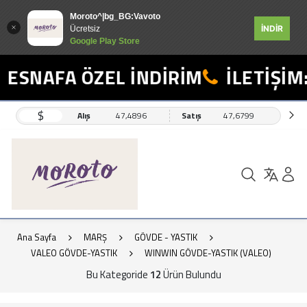
Moroto^|bg_BG:Vavoto
İNDİR
Ücretsiz
Google Play Store
ESNAFA ÖZEL İNDİRİM
İLETİŞİM: 
$
Alış
47,4896
Satış
47,6799
Ana Sayfa
MARŞ
GÖVDE - YASTIK
VALEO GÖVDE-YASTIK
WINWIN GÖVDE-YASTIK (VALEO)
Bu Kategoride
12
Ürün Bulundu