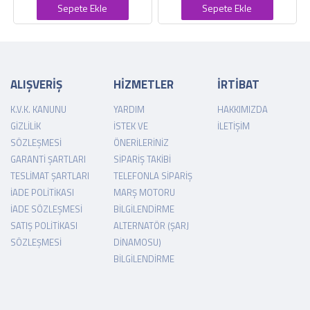
Sepete Ekle
Sepete Ekle
ALIŞVERİŞ
HİZMETLER
İRTİBAT
K.V.K. KANUNU
YARDIM
HAKKIMIZDA
GIZLILIK
İSTEK VE
İLETIŞIM
SÖZLEŞMESI
ÖNERILERINIZ
GARANTI ŞARTLARI
SIPARIŞ TAKIBI
TESLIMAT ŞARTLARI
TELEFONLA SIPARIŞ
İADE POLITIKASI
MARŞ MOTORU
İADE SÖZLEŞMESI
BILGILENDIRME
SATIŞ POLITIKASI
ALTERNATÖR (ŞARJ
SÖZLEŞMESI
DINAMOSU)
BILGILENDIRME