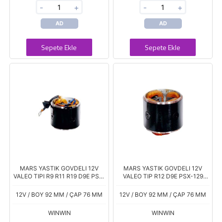
-
+
-
+
AD
AD
Sepete Ekle
Sepete Ekle
MARS YASTIK GOVDELI 12V
MARS YASTIK GOVDELI 12V
VALEO TIPI R9 R11 R19 D9E PSX-
VALEO TIP R12 D9E PSX-129
133 KÖMÜRLÜ
KOMURLU
12V / BOY 92 MM / ÇAP 76 MM
12V / BOY 92 MM / ÇAP 76 MM
WINWIN
WINWIN