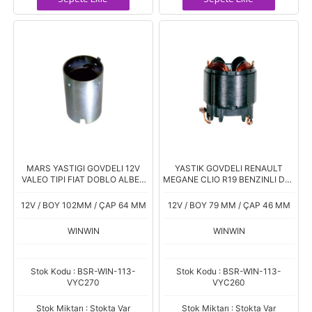
MARS YASTIGI GOVDELI 12V
YASTIK GOVDELI RENAULT
VALEO TIPI FIAT DOBLO ALBEA
MEGANE CLIO R19 BENZINLI D7E
1,3 MJET OPEL CORSA 1,3 CDTI
VALEO TIP
12V / BOY 102MM / ÇAP 64 MM
12V / BOY 79 MM / ÇAP 46 MM
WINWIN
WINWIN
Stok Kodu : BSR-WIN-113-
Stok Kodu : BSR-WIN-113-
VYC270
VYC260
Stok Miktarı : Stokta Var
Stok Miktarı : Stokta Var