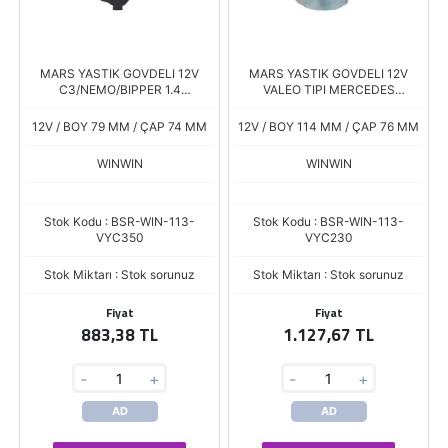
MARS YASTIK GOVDELI 12V
MARS YASTIK GOVDELI 12V
C3/NEMO/BIPPER 1.4
VALEO TIPI MERCEDES
HDI/PARTNER II 1.6 3008/5008
SPRINTER VITO E20
1.6 HDI D7G Boy.79 Cap.74
12V / BOY 79 MM / ÇAP 74 MM
12V / BOY 114 MM / ÇAP 76 MM
WINWIN
WINWIN
Stok Kodu : BSR-WIN-113-
Stok Kodu : BSR-WIN-113-
VYC350
VYC230
Stok Miktarı : Stok sorunuz
Stok Miktarı : Stok sorunuz
Fiyat
Fiyat
883,38 TL
1.127,67 TL
-
+
-
+
AD
AD