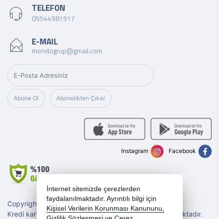
TELEFON
05544981917
E-MAIL
morotogrup@gmail.com
Abone Ol
Abonelikten Çıkar
Instagram
Facebook
İnternet sitemizde çerezlerden
faydalanılmaktadır. Ayrıntılı bilgi için
Copyright 2026 morotogrup.com - Tüm hakları saklıdır.
Kişisel Verilerin Korunması Kanununu,
Kredi kartı bilgileriniz 256bit SSL sertifikası ile korunmaktadır.
Gizlilik Sözleşmesi
ve
Çerez