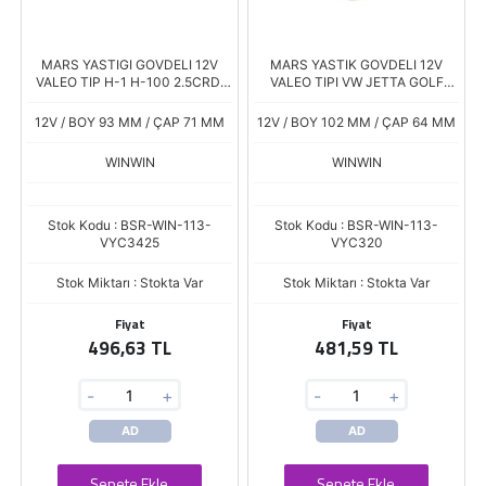
MARS YASTIGI GOVDELI 12V
MARS YASTIK GOVDELI 12V
VALEO TIP H-1 H-100 2.5CRDi
VALEO TIPI VW JETTA GOLF
K2500 2.5TCI 2010 ->MYC-
CADDY SEAT LEON SKODA
3424 Boy.93 Çap.71 6 K
OCTAVIA FABIA TERS DONUSLU
12V / BOY 93 MM / ÇAP 71 MM
12V / BOY 102 MM / ÇAP 64 MM
WINWIN
WINWIN
Stok Kodu : BSR-WIN-113-
Stok Kodu : BSR-WIN-113-
VYC3425
VYC320
Stok Miktarı : Stokta Var
Stok Miktarı : Stokta Var
Fiyat
Fiyat
496,63 TL
481,59 TL
-
+
-
+
AD
AD
Sepete Ekle
Sepete Ekle