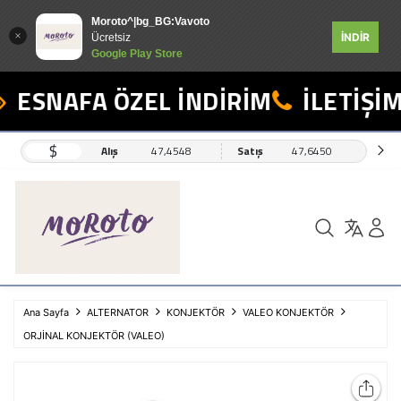
Moroto^|bg_BG:Vavoto
İNDİR
Ücretsiz
Google Play Store
ESNAFA ÖZEL İNDİRİM
İLETİŞİM:
$
Alış
47,4548
Satış
47,6450
Ana Sayfa
ALTERNATOR
KONJEKTÖR
VALEO KONJEKTÖR
ORJİNAL KONJEKTÖR (VALEO)