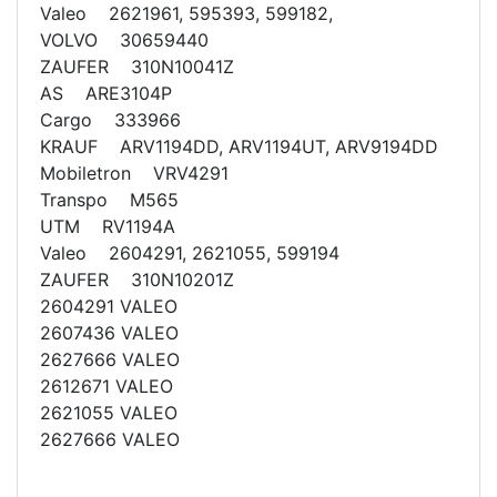
Valeo 2621961, 595393, 599182,
VOLVO 30659440
ZAUFER 310N10041Z
AS ARE3104P
Cargo 333966
KRAUF ARV1194DD, ARV1194UT, ARV9194DD
Mobiletron VRV4291
Transpo M565
UTM RV1194A
Valeo 2604291, 2621055, 599194
ZAUFER 310N10201Z
2604291 VALEO
2607436 VALEO
2627666 VALEO
2612671 VALEO
2621055 VALEO
2627666 VALEO