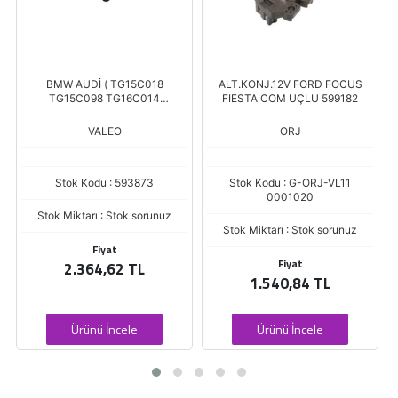
T
BMW AUDİ ( TG15C018
ALT.KONJ.12V FORD FOCUS
TG15C098 TG16C014
FIESTA COM UÇLU 599182
TG17C010 TG17C044 )
VALEO
ORJ
Stok Kodu : 593873
Stok Kodu : G-ORJ-VL11
0001020
Stok Miktarı : Stok sorunuz
Stok Miktarı : Stok sorunuz
Fiyat
Fiyat
2.364,62 TL
1.540,84 TL
Ürünü İncele
Ürünü İncele