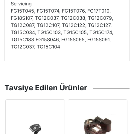
Servicing
FG15T045, FG15T074, FG15T076, FG17T010,
FG18S107, TG12C037, TG12C038, TG12C079,
TG12C087, TG12C107, TG12C122, TG12C127,
TG15C034, TG15C103, TG15C105, TG15C174,
TG15C183 FG15S046, FG15S065, FG15S091,
TG12C037, TG15C104
Tavsiye Edilen Ürünler