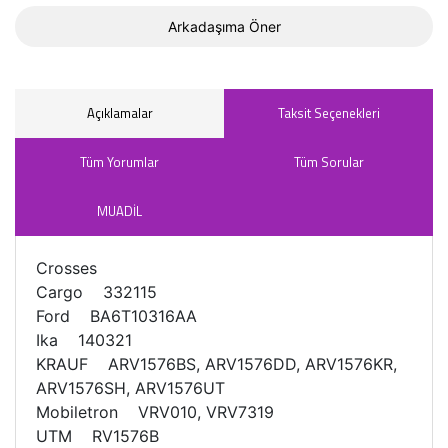
Arkadaşıma Öner
Açıklamalar
Taksit Seçenekleri
Tüm Yorumlar
Tüm Sorular
MUADİL
Crosses
Cargo 332115
Ford BA6T10316AA
Ika 140321
KRAUF ARV1576BS, ARV1576DD, ARV1576KR,
ARV1576SH, ARV1576UT
Mobiletron VRV010, VRV7319
UTM RV1576B