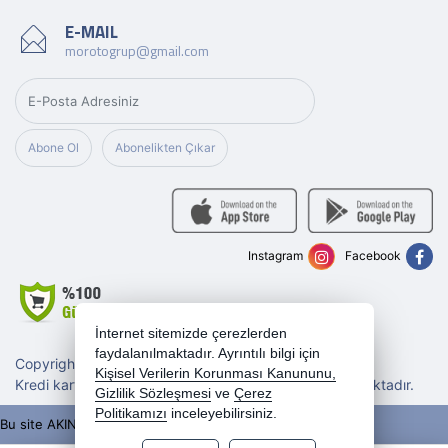
E-MAIL
morotogrup@gmail.com
Abone Ol
Abonelikten Çıkar
Instagram
Facebook
İnternet sitemizde çerezlerden
faydalanılmaktadır. Ayrıntılı bilgi için
Copyright 2026 morotogrup.com - Tüm hakları saklıdır.
Kişisel Verilerin Korunması Kanununu,
Kredi kartı bilgileriniz 256bit SSL sertifikası ile korunmaktadır.
Gizlilik Sözleşmesi
ve
Çerez
Politikamızı
inceleyebilirsiniz.
Bu site AKINSOFT E-Ticaret ile hazırlanmıştır.