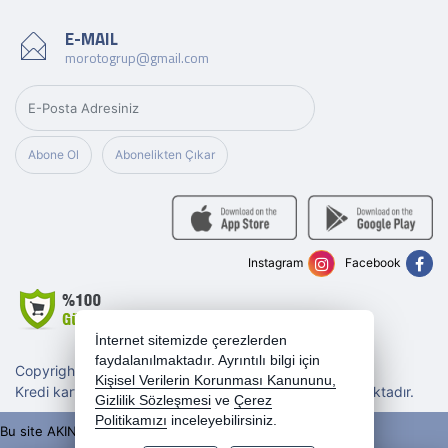
E-MAIL
morotogrup@gmail.com
Abone Ol
Abonelikten Çıkar
Instagram
Facebook
İnternet sitemizde çerezlerden
faydalanılmaktadır. Ayrıntılı bilgi için
Copyright 2026 morotogrup.com - Tüm hakları saklıdır.
Kişisel Verilerin Korunması Kanununu,
Kredi kartı bilgileriniz 256bit SSL sertifikası ile korunmaktadır.
Gizlilik Sözleşmesi
ve
Çerez
Politikamızı
inceleyebilirsiniz.
Bu site AKINSOFT E-Ticaret ile hazırlanmıştır.