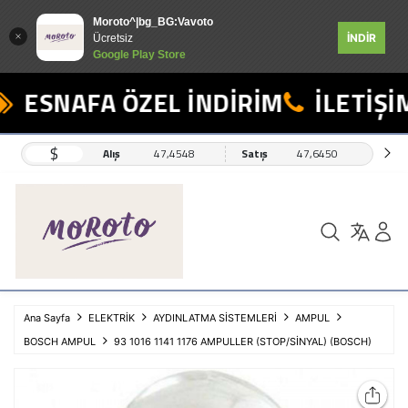
Moroto^|bg_BG:Vavoto
İNDİR
Ücretsiz
Google Play Store
ESNAFA ÖZEL İNDİRİM
İLETİŞİM
$
Alış
47,4548
Satış
47,6450
Ana Sayfa
ELEKTRİK
AYDINLATMA SİSTEMLERİ
AMPUL
BOSCH AMPUL
93 1016 1141 1176 AMPULLER (STOP/SİNYAL) (BOSCH)