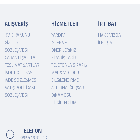
ALIŞVERİŞ
HİZMETLER
İRTİBAT
K.V.K. KANUNU
YARDIM
HAKKIMIZDA
GIZLILIK
İSTEK VE
İLETIŞIM
SÖZLEŞMESI
ÖNERILERINIZ
GARANTI ŞARTLARI
SIPARIŞ TAKIBI
TESLIMAT ŞARTLARI
TELEFONLA SIPARIŞ
İADE POLITIKASI
MARŞ MOTORU
İADE SÖZLEŞMESI
BILGILENDIRME
SATIŞ POLITIKASI
ALTERNATÖR (ŞARJ
SÖZLEŞMESI
DINAMOSU)
BILGILENDIRME
TELEFON
05544981917