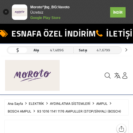
Moroto^|bg_BG:Vavoto
İNDİR
Ücretsiz
Google Play Store
ESNAFA ÖZEL İNDİRİM
İLETİŞİ
$
Alış
47,4896
Satış
47,6799
Ana Sayfa
ELEKTRİK
AYDINLATMA SİSTEMLERİ
AMPUL
BOSCH AMPUL
93 1016 1141 1176 AMPULLER (STOP/SİNYAL) (BOSCH)