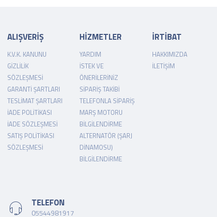
ALIŞVERİŞ
HİZMETLER
İRTİBAT
K.V.K. KANUNU
YARDIM
HAKKIMIZDA
GIZLILIK
İSTEK VE
İLETIŞIM
SÖZLEŞMESI
ÖNERILERINIZ
GARANTI ŞARTLARI
SIPARIŞ TAKIBI
TESLIMAT ŞARTLARI
TELEFONLA SIPARIŞ
İADE POLITIKASI
MARŞ MOTORU
İADE SÖZLEŞMESI
BILGILENDIRME
SATIŞ POLITIKASI
ALTERNATÖR (ŞARJ
SÖZLEŞMESI
DINAMOSU)
BILGILENDIRME
TELEFON
05544981917