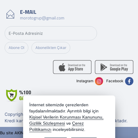
E-MAIL
morotogrup@gmail.com
Abone Ol
Abonelikten Çıkar
Instagram
Facebook
İnternet sitemizde çerezlerden
faydalanılmaktadır. Ayrıntılı bilgi için
Copyright 2026 morotogrup.com - Tüm hakları saklıdır.
Kişisel Verilerin Korunması Kanununu,
Kredi kartı bilgileriniz 256bit SSL sertifikası ile korunmaktadır.
Gizlilik Sözleşmesi
ve
Çerez
Politikamızı
inceleyebilirsiniz.
Bu site AKINSOFT E-Ticaret ile hazırlanmıştır.