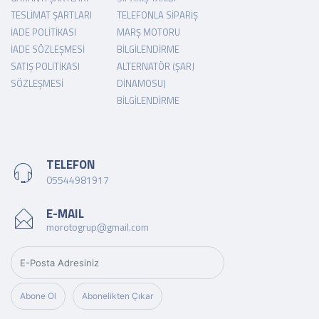
TESLIMAT ŞARTLARI
TELEFONLA SIPARIŞ
İADE POLITIKASI
MARŞ MOTORU
İADE SÖZLEŞMESI
BILGILENDIRME
SATIŞ POLITIKASI
ALTERNATÖR (ŞARJ
SÖZLEŞMESI
DINAMOSU)
BILGILENDIRME
TELEFON
05544981917
E-MAIL
morotogrup@gmail.com
Abone Ol
Abonelikten Çıkar