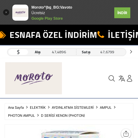
Moroto^|bg_BG:Vavoto
İNDİR
Ücretsiz
Google Play Store
ESNAFA ÖZEL İNDİRİM
İLETİŞİ
$
Alış
47,4896
Satış
47,6799
Ana Sayfa
ELEKTRİK
AYDINLATMA SİSTEMLERİ
AMPUL
PHOTON AMPUL
D SERİSİ XENON (PHOTON)