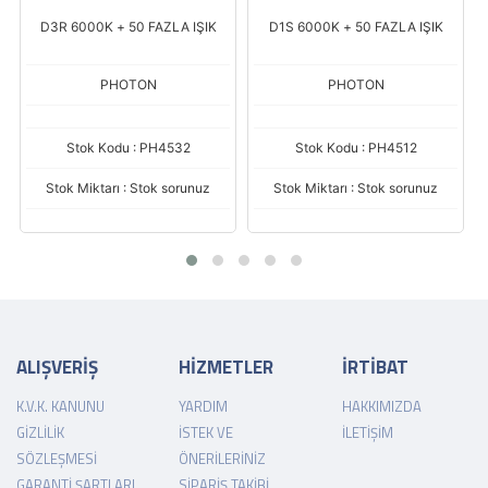
D3R 6000K + 50 FAZLA IŞIK
D1S 6000K + 50 FAZLA IŞIK
PHOTON
PHOTON
Stok Kodu : PH4532
Stok Kodu : PH4512
Stok Miktarı : Stok sorunuz
Stok Miktarı : Stok sorunuz
ALIŞVERİŞ
HİZMETLER
İRTİBAT
K.V.K. KANUNU
YARDIM
HAKKIMIZDA
GIZLILIK
İSTEK VE
İLETIŞIM
SÖZLEŞMESI
ÖNERILERINIZ
GARANTI ŞARTLARI
SIPARIŞ TAKIBI