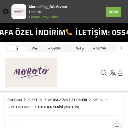
Moroto^|bg_BG:Vavoto
İNDİR
Ücretsiz
Google Play Store
FA ÖZEL İNDİRİM
İLETİŞİM: 0554
$
Alış
47,4896
Satış
47,6799
Ana Sayfa
ELEKTRİK
AYDINLATMA SİSTEMLERİ
AMPUL
PHOTON AMPUL
HALOJEN SERİSİ (PHOTON)