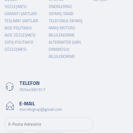
SÖZLEŞMESI
ÖNERILERINIZ
GARANTI ŞARTLARI
SIPARIŞ TAKIBI
TESLIMAT ŞARTLARI
TELEFONLA SIPARIŞ
İADE POLITIKASI
MARŞ MOTORU
İADE SÖZLEŞMESI
BILGILENDIRME
SATIŞ POLITIKASI
ALTERNATÖR (ŞARJ
SÖZLEŞMESI
DINAMOSU)
BILGILENDIRME
TELEFON
05544981917
E-MAIL
morotogrup@gmail.com