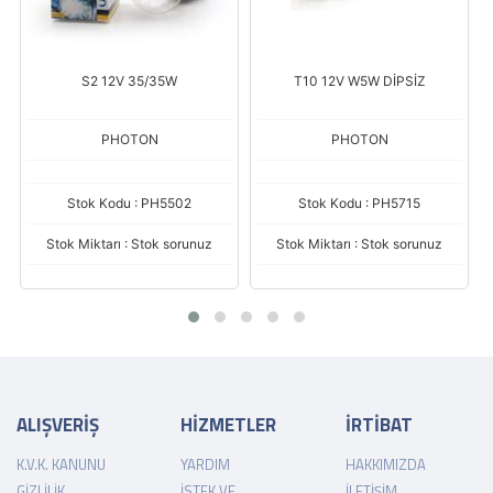
S2 12V 35/35W
T10 12V W5W DİPSİZ
PHOTON
PHOTON
Stok Kodu : PH5502
Stok Kodu : PH5715
Stok Miktarı : Stok sorunuz
Stok Miktarı : Stok sorunuz
ALIŞVERİŞ
HİZMETLER
İRTİBAT
K.V.K. KANUNU
YARDIM
HAKKIMIZDA
GIZLILIK
İSTEK VE
İLETIŞIM