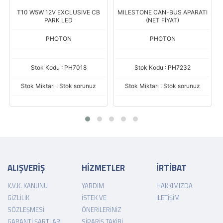
LUSIVE CB
MILESTONE CAN-BUS APARATI
P21W PRO LED
D
(NET FİYAT)
N
PHOTON
PHOTON
H7018
Stok Kodu : PH7232
Stok Kodu : PH7219 
ok sorunuz
Stok Miktarı : Stok sorunuz
Stok Miktarı : Stok sor
ALIŞVERİŞ
HİZMETLER
İRTİBAT
K.V.K. KANUNU
YARDIM
HAKKIMIZDA
GIZLILIK
İSTEK VE
İLETIŞIM
SÖZLEŞMESI
ÖNERILERINIZ
GARANTI ŞARTLARI
SIPARIŞ TAKIBI