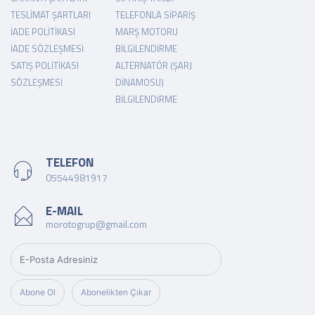
TESLIMAT ŞARTLARI
TELEFONLA SIPARIŞ
İADE POLITIKASI
MARŞ MOTORU
İADE SÖZLEŞMESI
BILGILENDIRME
SATIŞ POLITIKASI
ALTERNATÖR (ŞARJ
SÖZLEŞMESI
DINAMOSU)
BILGILENDIRME
TELEFON
05544981917
E-MAIL
morotogrup@gmail.com
Abone Ol
Abonelikten Çıkar