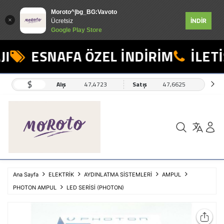
Moroto^|bg_BG:Vavoto
İNDİR
Ücretsiz
Google Play Store
I
ESNAFA ÖZEL İNDİRİM
İLETİ
$
Alış
47,4723
Satış
47,6625
Ana Sayfa
ELEKTRİK
AYDINLATMA SİSTEMLERİ
AMPUL
PHOTON AMPUL
LED SERİSİ (PHOTON)