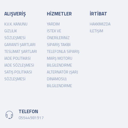
ALIŞVERİŞ
HİZMETLER
İRTİBAT
K.V.K. KANUNU
YARDIM
HAKKIMIZDA
GIZLILIK
İSTEK VE
İLETIŞIM
SÖZLEŞMESI
ÖNERILERINIZ
GARANTI ŞARTLARI
SIPARIŞ TAKIBI
TESLIMAT ŞARTLARI
TELEFONLA SIPARIŞ
İADE POLITIKASI
MARŞ MOTORU
İADE SÖZLEŞMESI
BILGILENDIRME
SATIŞ POLITIKASI
ALTERNATÖR (ŞARJ
SÖZLEŞMESI
DINAMOSU)
BILGILENDIRME
TELEFON
05544981917