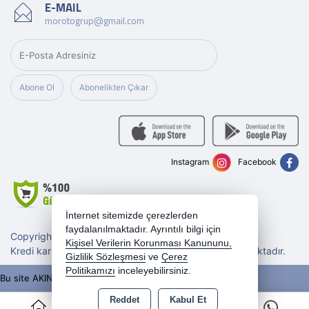
E-MAIL
morotogrup@gmail.com
Abone Ol
Abonelikten Çıkar
Instagram
Facebook
İnternet sitemizde çerezlerden
faydalanılmaktadır. Ayrıntılı bilgi için
Copyright 2026 morotogrup.com - Tüm hakları saklıdır.
Kişisel Verilerin Korunması Kanununu,
Kredi kartı bilgileriniz 256bit SSL sertifikası ile korunmaktadır.
Gizlilik Sözleşmesi
ve
Çerez
Politikamızı
inceleyebilirsiniz.
Bu site AKINSOFT E-Ticaret ile hazırlanmıştır.
Reddet
Kabul Et
0