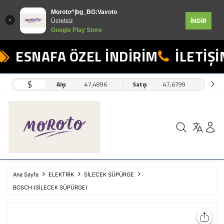
Moroto^|bg_BG:Vavoto
İNDİR
Ücretsiz
Google Play Store
ESNAFA ÖZEL İNDİRİM
İLETİŞİM
$
Alış
47,4896
Satış
47,6799
Ana Sayfa
ELEKTRİK
SİLECEK SÜPÜRGE
BOSCH (SİLECEK SÜPÜRGE)