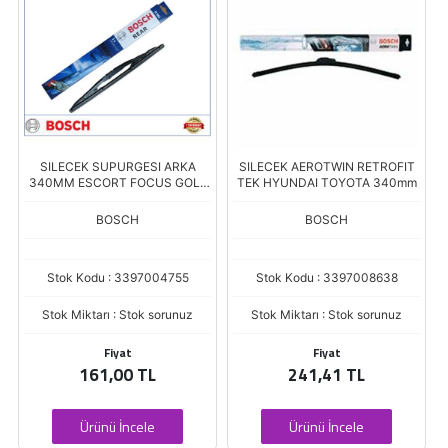
0
SILECEK SUPURGESI ARKA
SILECEK AEROTWIN RETROFIT
340MM ESCORT FOCUS GOLF
TEK HYUNDAI TOYOTA 340mm
IV
BOSCH
BOSCH
Stok Kodu : 3397004755
Stok Kodu : 3397008638
Stok Miktarı : Stok sorunuz
Stok Miktarı : Stok sorunuz
Fiyat
Fiyat
161,00 TL
241,41 TL
Ürünü İncele
Ürünü İncele