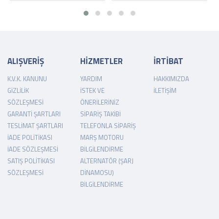
ALIŞVERİŞ
HİZMETLER
İRTİBAT
K.V.K. KANUNU
YARDIM
HAKKIMIZDA
GIZLILIK
İSTEK VE
İLETIŞIM
SÖZLEŞMESI
ÖNERILERINIZ
GARANTI ŞARTLARI
SIPARIŞ TAKIBI
TESLIMAT ŞARTLARI
TELEFONLA SIPARIŞ
İADE POLITIKASI
MARŞ MOTORU
İADE SÖZLEŞMESI
BILGILENDIRME
SATIŞ POLITIKASI
ALTERNATÖR (ŞARJ
SÖZLEŞMESI
DINAMOSU)
BILGILENDIRME