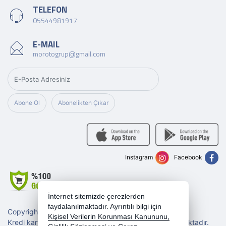
TELEFON
05544981917
E-MAIL
morotogrup@gmail.com
Abone Ol
Abonelikten Çıkar
Instagram
Facebook
İnternet sitemizde çerezlerden
faydalanılmaktadır. Ayrıntılı bilgi için
Copyright 2026 morotogrup.com - Tüm hakları saklıdır.
Kişisel Verilerin Korunması Kanununu,
Kredi kartı bilgileriniz 256bit SSL sertifikası ile korunmaktadır.