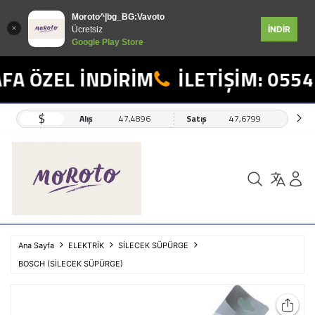
Moroto^|bg_BG:Vavoto
İNDİR
Ücretsiz
Google Play Store
A ÖZEL İNDİRİM
İLETİŞİM: 0554 
$
Alış
47,4896
Satış
47,6799
Ana Sayfa
ELEKTRİK
SİLECEK SÜPÜRGE
BOSCH (SİLECEK SÜPÜRGE)