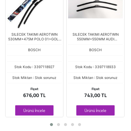
SILECEK TAKIMI AEROTWIN
SILECEK TAKIMI AEROTWIN
530MM+475M POLO 01>GOLF
550MM+550MM AUDI
03
MERCEDES
BOSCH
BOSCH
Stok Kodu : 3397118927
Stok Kodu : 3397118933
Stok Miktarı : Stok sorunuz
Stok Miktarı : Stok sorunuz
Fiyat
Fiyat
676,00 TL
743,00 TL
Ürünü İncele
Ürünü İncele