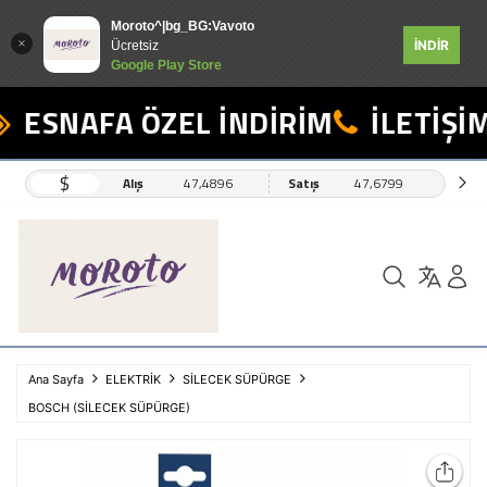
Moroto^|bg_BG:Vavoto
İNDİR
Ücretsiz
Google Play Store
ESNAFA ÖZEL İNDİRİM
İLETİŞİM
$
Alış
47,4896
Satış
47,6799
Ana Sayfa
ELEKTRİK
SİLECEK SÜPÜRGE
BOSCH (SİLECEK SÜPÜRGE)