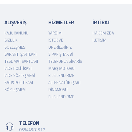
ALIŞVERİŞ
HİZMETLER
İRTİBAT
K.V.K. KANUNU
YARDIM
HAKKIMIZDA
GIZLILIK
İSTEK VE
İLETIŞIM
SÖZLEŞMESI
ÖNERILERINIZ
GARANTI ŞARTLARI
SIPARIŞ TAKIBI
TESLIMAT ŞARTLARI
TELEFONLA SIPARIŞ
İADE POLITIKASI
MARŞ MOTORU
İADE SÖZLEŞMESI
BILGILENDIRME
SATIŞ POLITIKASI
ALTERNATÖR (ŞARJ
SÖZLEŞMESI
DINAMOSU)
BILGILENDIRME
TELEFON
05544981917