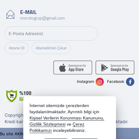
E-MAIL
morotogrup@gmail.com
Abone Ol
Abonelikten Çıkar
Instagram
Facebook
İnternet sitemizde çerezlerden
faydalanılmaktadır. Ayrıntılı bilgi için
Copyright 2026 morotogrup.com - Tüm hakları saklıdır.
Kişisel Verilerin Korunması Kanununu,
Kredi kartı bilgileriniz 256bit SSL sertifikası ile korunmaktadır.
Gizlilik Sözleşmesi
ve
Çerez
Politikamızı
inceleyebilirsiniz.
Bu site AKINSOFT E-Ticaret ile hazırlanmıştır.