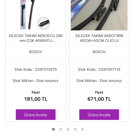
SILECEK TAKIMI AEROECO 380
SILECEK TAKIMI AEROTWIN
mm COK APARATLI
60CM+40CM CLIO LII
(3397013462)
BOSCH
BOSCH
Stok Kodu : 3397015575
Stok Kodu : 3397007116
Stok Miktarı : Stok sorunuz
Stok Miktarı : Stok sorunuz
Fiyat
Fiyat
181,00 TL
671,00 TL
Ürünü İncele
Ürünü İncele