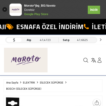
Moroto^|bg_BG:Vavoto
İNDİR
Ücretsiz
Google Play Store
I
ESNAFA ÖZEL İNDİRİM
İLETİ
$
Alış
47,4723
Satış
47,6625
Ana Sayfa
ELEKTRİK
SİLECEK SÜPÜRGE
BOSCH (SİLECEK SÜPÜRGE)