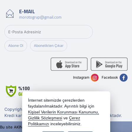
E-MAIL
morotogrup@gmail.com
Abone Ol
Abonelikten Çıkar
Instagram
Facebook
İnternet sitemizde çerezlerden
faydalanılmaktadır. Ayrıntılı bilgi için
Copyright 2026 morotogrup.com - Tüm hakları saklıdır.
Kişisel Verilerin Korunması Kanununu,
Kredi kartı bilgileriniz 256bit SSL sertifikası ile korunmaktadır.
Gizlilik Sözleşmesi
ve
Çerez
Politikamızı
inceleyebilirsiniz.
Bu site AKINSOFT E-Ticaret ile hazırlanmıştır.