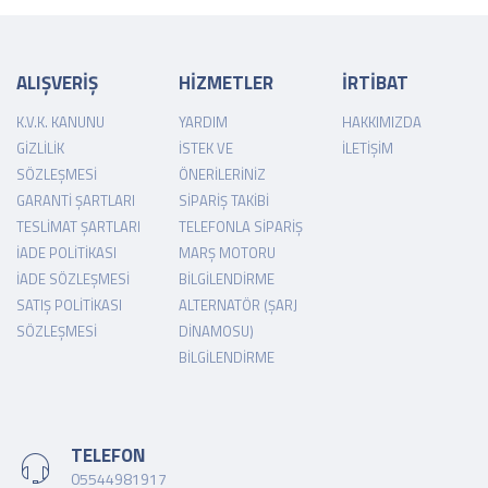
ALIŞVERİŞ
HİZMETLER
İRTİBAT
K.V.K. KANUNU
YARDIM
HAKKIMIZDA
GIZLILIK
İSTEK VE
İLETIŞIM
SÖZLEŞMESI
ÖNERILERINIZ
GARANTI ŞARTLARI
SIPARIŞ TAKIBI
TESLIMAT ŞARTLARI
TELEFONLA SIPARIŞ
İADE POLITIKASI
MARŞ MOTORU
İADE SÖZLEŞMESI
BILGILENDIRME
SATIŞ POLITIKASI
ALTERNATÖR (ŞARJ
SÖZLEŞMESI
DINAMOSU)
BILGILENDIRME
TELEFON
05544981917