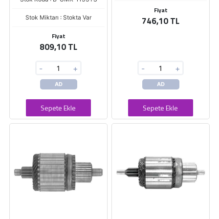
Fiyat
Stok Miktarı : Stokta Var
746,10 TL
Fiyat
809,10 TL
-
+
-
+
AD
AD
Sepete Ekle
Sepete Ekle