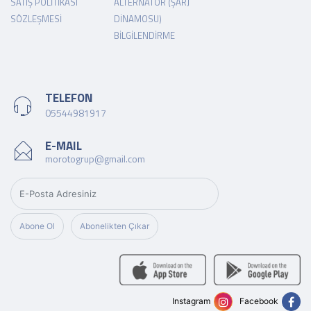
SATIŞ POLITIKASI
ALTERNATÖR (ŞARJ
SÖZLEŞMESI
DINAMOSU)
BILGILENDIRME
TELEFON
05544981917
E-MAIL
morotogrup@gmail.com
Abone Ol
Abonelikten Çıkar
Instagram
Facebook