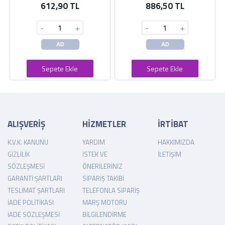
612,90 TL
886,50 TL
-
+
-
+
AD
AD
Sepete Ekle
Sepete Ekle
ALIŞVERİŞ
HİZMETLER
İRTİBAT
K.V.K. KANUNU
YARDIM
HAKKIMIZDA
GIZLILIK
İSTEK VE
İLETIŞIM
SÖZLEŞMESI
ÖNERILERINIZ
GARANTI ŞARTLARI
SIPARIŞ TAKIBI
TESLIMAT ŞARTLARI
TELEFONLA SIPARIŞ
İADE POLITIKASI
MARŞ MOTORU
İADE SÖZLEŞMESI
BILGILENDIRME