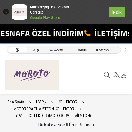
Moroto^|bg_BG:Vavoto
İNDİR
Ücretsiz
Google Play Store
SNAFA ÖZEL İNDİRİM
İLETİŞİM: 
$
Alış
47,4896
Satış
47,6799
Ana Sayfa
MARŞ
KOLLEKTÖR
MOTORCRAFT-VISTEON KOLLEKTÖR
BYPART KOLLEKTÖR (MOTORCRAFT-VİESTON)
Bu Kategoride
6
Ürün Bulundu