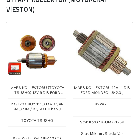
VİESTON)
MARS KOLLEKTORU (TOYOTA
MARS KOLLEKTORU 12V 11 DIS
TSUSHO) 12V 9 DIS FORD
FORD MONDEO 1.8-2.0 /
CONNECT DIZEL Y.M.
JAGUAR X-TYPE 2.5-3.0
IM3120A BOY 111,0 MM / ÇAP
BYPART
44,6 MM / DİŞ 9 / DİLİM 23
TOYOTA TSUSHO
Stok Kodu : B-UMK-1258
Stok Miktarı : Stokta Var
Stok Kodu : B-UMK-1133TS