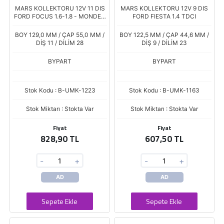
MARS KOLLEKTORU 12V 11 DIS
MARS KOLLEKTORU 12V 9 DIS
FORD FOCUS 1.6-1.8 - MONDEO
FORD FIESTA 1.4 TDCI
1.8-2.0
BOY 129,0 MM / ÇAP 55,0 MM /
BOY 122,5 MM / ÇAP 44,6 MM /
DİŞ 11 / DİLİM 28
DİŞ 9 / DİLİM 23
BYPART
BYPART
Stok Kodu : B-UMK-1223
Stok Kodu : B-UMK-1163
Stok Miktarı : Stokta Var
Stok Miktarı : Stokta Var
Fiyat
Fiyat
828,90 TL
607,50 TL
-
+
-
+
AD
AD
Sepete Ekle
Sepete Ekle