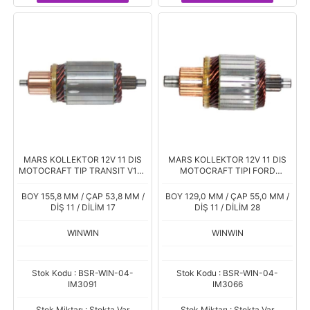
MARS KOLLEKTOR 12V 11 DIS
MARS KOLLEKTOR 12V 11 DIS
MOTOCRAFT TIP TRANSIT V184
MOTOCRAFT TIPI FORD
RANGER
ESCORT CONNECT MAZDA
BOY 155,8 MM / ÇAP 53,8 MM /
BOY 129,0 MM / ÇAP 55,0 MM /
DİŞ 11 / DİLİM 17
DİŞ 11 / DİLİM 28
WINWIN
WINWIN
Stok Kodu : BSR-WIN-04-
Stok Kodu : BSR-WIN-04-
IM3091
IM3066
Stok Miktarı : Stokta Var
Stok Miktarı : Stokta Var