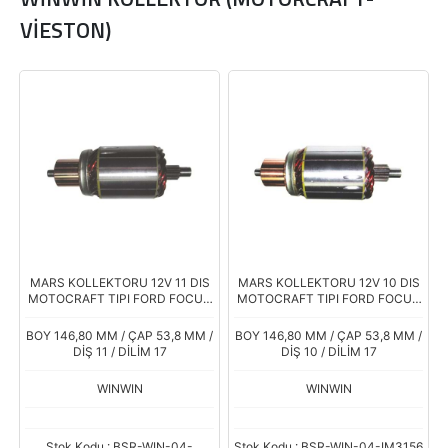
VİESTON)
MARS KOLLEKTORU 12V 11 DIS
MARS KOLLEKTORU 12V 10 DIS
MOTOCRAFT TIPI FORD FOCUS
MOTOCRAFT TIPI FORD FOCUS
1.8 TDCI VOLVO
C-MAX 2.0 TDCI
BOY 146,80 MM / ÇAP 53,8 MM /
BOY 146,80 MM / ÇAP 53,8 MM /
DİŞ 11 / DİLİM 17
DİŞ 10 / DİLİM 17
WINWIN
WINWIN
Stok Kodu : BSR-WIN-04-
Stok Kodu : BSR-WIN-04-IM3156