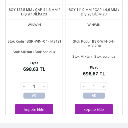
FOCUS RANGER MONDEO
FUSION 1,4 1,6 TDCI MAZDA TD
BOY 122,5 MM / ÇAP 44,6 MM /
BOY 111,0 MM / ÇAP 44,6 MM /
DİŞ 9 / DİLİM 23
DİŞ 9 / DİLİM 23
WINWIN
WINWIN
Stok Kodu : BSR-WIN-04-IM3121
Stok Kodu : BSR-WIN-04-
IM3120A
Stok Miktarı : Stok sorunuz
Stok Miktarı : Stok sorunuz
Fiyat
Fiyat
698,63 TL
696,67 TL
-
+
-
+
AD
AD
Sepete Ekle
Sepete Ekle