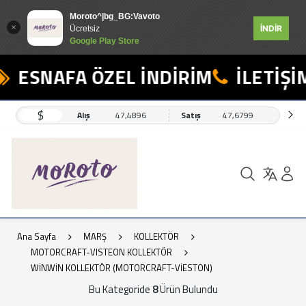
Moroto^|bg_BG:Vavoto
İNDİR
Ücretsiz
Google Play Store
ESNAFA ÖZEL İNDİRİM
İLETİŞİM
$
Alış
47,4896
Satış
47,6799
Ana Sayfa
MARŞ
KOLLEKTÖR
MOTORCRAFT-VISTEON KOLLEKTÖR
WİNWİN KOLLEKTÖR (MOTORCRAFT-VİESTON)
Bu Kategoride
8
Ürün Bulundu