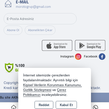
E-MAIL
morotogrup@gmail.com
Abone Ol
Abonelikten Çıkar
Instagram
Facebook
İnternet sitemizde çerezlerden
faydalanılmaktadır. Ayrıntılı bilgi için
Copyright 2026 morotogrup.com - Tüm hakları saklıdır.
Kişisel Verilerin Korunması Kanununu,
Kredi kartı bilgileriniz 256bit SSL sertifikası ile korunmaktadır.
Gizlilik Sözleşmesi
ve
Çerez
Politikamızı
inceleyebilirsiniz.
Bu site AKINSOFT E-Ticaret ile hazırlanmıştır.
Reddet
Kabul Et
0