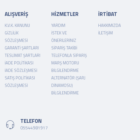
ALIŞVERİŞ
HİZMETLER
İRTİBAT
K.V.K. KANUNU
YARDIM
HAKKIMIZDA
GIZLILIK
İSTEK VE
İLETIŞIM
SÖZLEŞMESI
ÖNERILERINIZ
GARANTI ŞARTLARI
SIPARIŞ TAKIBI
TESLIMAT ŞARTLARI
TELEFONLA SIPARIŞ
İADE POLITIKASI
MARŞ MOTORU
İADE SÖZLEŞMESI
BILGILENDIRME
SATIŞ POLITIKASI
ALTERNATÖR (ŞARJ
SÖZLEŞMESI
DINAMOSU)
BILGILENDIRME
TELEFON
05544981917