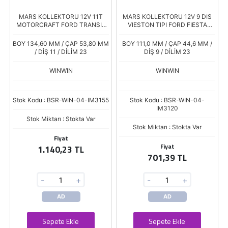
MARS KOLLEKTORU 12V 11T
MARS KOLLEKTORU 12V 9 DIS
MOTORCRAFT FORD TRANSIT
VIESTON TIPI FORD FIESTA
CUSTOM V362 TDCI 2013>
FOCUS 1,4 1,6 C-MAX RANGER
GK2T-11000-AA B.134,80 Ç.53,8
04-
BOY 134,60 MM / ÇAP 53,80 MM
BOY 111,0 MM / ÇAP 44,6 MM /
/ DİŞ 11 / DİLİM 23
DİŞ 9 / DİLİM 23
WINWIN
WINWIN
Stok Kodu : BSR-WIN-04-IM3155
Stok Kodu : BSR-WIN-04-
IM3120
Stok Miktarı : Stokta Var
Stok Miktarı : Stokta Var
Fiyat
Fiyat
1.140,23 TL
701,39 TL
-
+
-
+
AD
AD
Sepete Ekle
Sepete Ekle