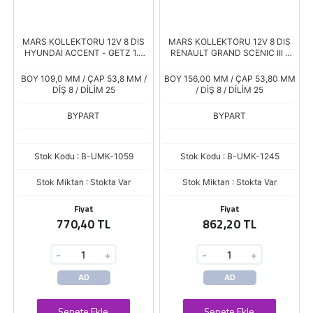
MARS KOLLEKTORU 12V 8 DIS
MARS KOLLEKTORU 12V 8 DIS
HYUNDAI ACCENT - GETZ 1.5
RENAULT GRAND SCENIC III -
CRDI - HYUNDAI I20 1.6 CRDI /
MEGANE III 1.4 / NISSAN MICRA -
KIA RIO - CERATO 1.5 CRDI -
NOTE 1.2
BOY 109,0 MM / ÇAP 53,8 MM /
BOY 156,00 MM / ÇAP 53,80 MM
CEED
DİŞ 8 / DİLİM 25
/ DİŞ 8 / DİLİM 25
BYPART
BYPART
Stok Kodu : B-UMK-1059
Stok Kodu : B-UMK-1245
Stok Miktarı : Stokta Var
Stok Miktarı : Stokta Var
Fiyat
Fiyat
770,40 TL
862,20 TL
-
+
-
+
AD
AD
Sepete Ekle
Sepete Ekle