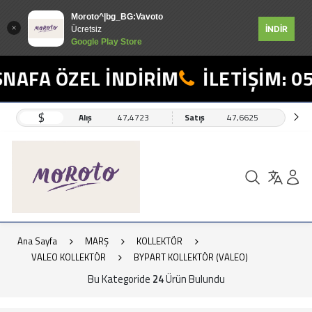
Moroto^|bg_BG:Vavoto
İNDİR
Ücretsiz
Google Play Store
FA ÖZEL İNDİRİM
İLETİŞİM: 0554
$
Alış
47,4723
Satış
47,6625
Ana Sayfa
MARŞ
KOLLEKTÖR
VALEO KOLLEKTÖR
BYPART KOLLEKTÖR (VALEO)
Bu Kategoride
24
Ürün Bulundu