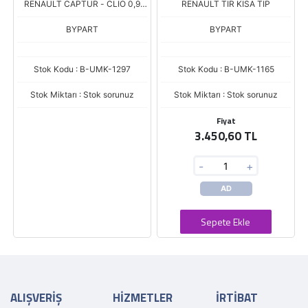
RENAULT CAPTUR - CLIO 0,9
RENAULT TIR KISA TIP
TCE / SMART FORFOUR / FORD
B MAX 1.0 ECOBOOST
BYPART
BYPART
Stok Kodu : B-UMK-1297
Stok Kodu : B-UMK-1165
Stok Miktarı : Stok sorunuz
Stok Miktarı : Stok sorunuz
Fiyat
3.450,60 TL
-
+
AD
Sepete Ekle
ALIŞVERİŞ
HİZMETLER
İRTİBAT