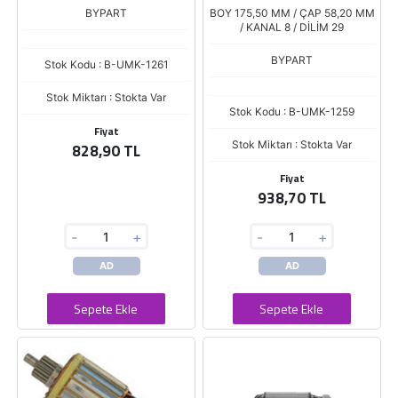
BORA - GOLF 1.6
CERATO - SOUL 1.6 - RIO 1.4-1.
BYPART
BOY 175,50 MM / ÇAP 58,20 MM
/ KANAL 8 / DİLİM 29
BYPART
Stok Kodu : B-UMK-1261
Stok Miktarı : Stokta Var
Stok Kodu : B-UMK-1259
Fiyat
Stok Miktarı : Stokta Var
828,90 TL
Fiyat
938,70 TL
-
+
-
+
AD
AD
Sepete Ekle
Sepete Ekle