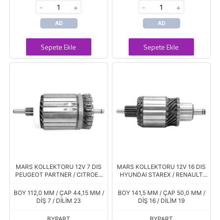
-
+
-
+
AD
AD
Sepete Ekle
Sepete Ekle
MARS KOLLEKTORU 12V 7 DIS
MARS KOLLEKTORU 12V 16 DIS
PEUGEOT PARTNER / CITROEN
HYUNDAI STAREX / RENAULT
BERLINGO
MASTER / MERCEDES SPRINTER
D7 SERISI
BOY 112,0 MM / ÇAP 44,15 MM /
BOY 141,5 MM / ÇAP 50,0 MM /
DİŞ 7 / DİLİM 23
DİŞ 16 / DİLİM 19
BYPART
BYPART