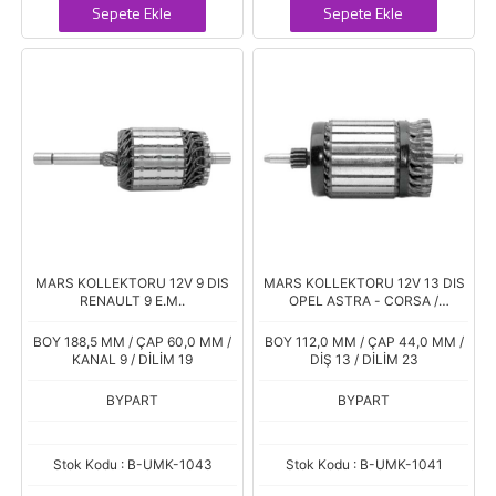
Sepete Ekle
Sepete Ekle
MARS KOLLEKTORU 12V 9 DIS
MARS KOLLEKTORU 12V 13 DIS
RENAULT 9 E.M..
OPEL ASTRA - CORSA /
RENAULT 9-19 Y.M.
BOY 188,5 MM / ÇAP 60,0 MM /
BOY 112,0 MM / ÇAP 44,0 MM /
KANAL 9 / DİLİM 19
DİŞ 13 / DİLİM 23
BYPART
BYPART
Stok Kodu : B-UMK-1043
Stok Kodu : B-UMK-1041