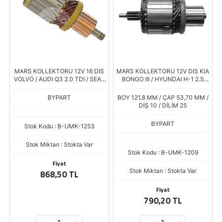
MARS KOLLEKTORU 12V 16 DIS
MARS KOLLEKTORU 12V DIS KIA
VOLVO / AUDI Q3 2.0 TDI / SEAT
BONGO III / HYUNDAI H-1 2.5
LEON - KAROQ - SUPERB 1.6 TDI
CRDI (UMM-3455)
- KODIAQ 2.0 TDI / VW CADDY
BYPART
BOY 121,8 MM / ÇAP 53,70 MM /
DİŞ 10 / DİLİM 25
BYPART
Stok Kodu : B-UMK-1253
Stok Miktarı : Stokta Var
Stok Kodu : B-UMK-1209
Fiyat
Stok Miktarı : Stokta Var
868,50 TL
Fiyat
790,20 TL