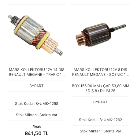
MARS KOLLEKTORU 12V 14 DIS
MARS KOLLEKTORU 12V 8 DIS
RENAULT MEGANE - TRAFIC 1.6
RENAULT MEGANE - SCENIC 1.4
DCI / NISSAN QASHQAI 1.6 DCI /
TCE / NISSAN MICRA - NOTE 1.2
OPEL VIVARO 1.6 CDTI
BYPART
BOY 156,00 MM / ÇAP 53,80 MM
/ DİŞ 8 / DİLİM 25
BYPART
Stok Kodu : B-UMK-1298
Stok Miktarı : Stokta Var
Stok Kodu : B-UMK-1262
Fiyat
Stok Miktarı : Stokta Var
841,50 TL