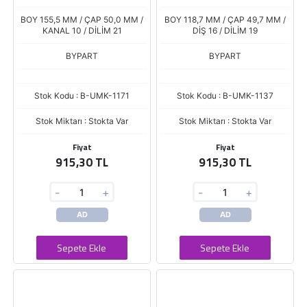
MODEL
T5 / CADDY 1.9 TDI Y.M.
BOY 155,5 MM / ÇAP 50,0 MM /
BOY 118,7 MM / ÇAP 49,7 MM /
KANAL 10 / DİLİM 21
DİŞ 16 / DİLİM 19
BYPART
BYPART
Stok Kodu : B-UMK-1171
Stok Kodu : B-UMK-1137
Stok Miktarı : Stokta Var
Stok Miktarı : Stokta Var
Fiyat
Fiyat
915,30 TL
915,30 TL
-
+
-
+
AD
AD
Sepete Ekle
Sepete Ekle