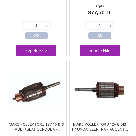
Fiyat
877,50 TL
-
+
-
+
AD
AD
Sepete Ekle
Sepete Ekle
MARS KOLLEKTORU 12V 10 DIS
MARS KOLLEKTORU 12V 8 DIS
AUDI / SEAT CORDOBA -
HYUNDAI ELENTRA - ACCENT -
OCTAVIA - LEON 1.6-1.8 / VW
I20 - I30 1.4-1.6 / KIA CARENS -