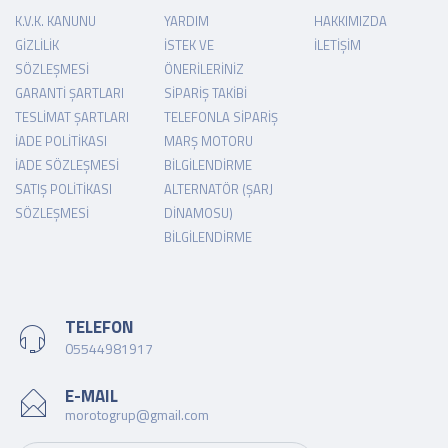
K.V.K. KANUNU
YARDIM
HAKKIMIZDA
GIZLILIK
İSTEK VE
İLETIŞIM
SÖZLEŞMESI
ÖNERILERINIZ
GARANTI ŞARTLARI
SIPARIŞ TAKIBI
TESLIMAT ŞARTLARI
TELEFONLA SIPARIŞ
İADE POLITIKASI
MARŞ MOTORU
İADE SÖZLEŞMESI
BILGILENDIRME
SATIŞ POLITIKASI
ALTERNATÖR (ŞARJ
SÖZLEŞMESI
DINAMOSU)
BILGILENDIRME
TELEFON
05544981917
E-MAIL
morotogrup@gmail.com