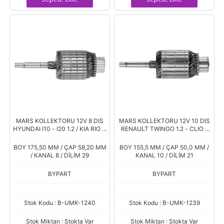
MARS KOLLEKTORU 12V 8 DIS
MARS KOLLEKTORU 12V 10 DIS
HYUNDAI I10 - I20 1.2 / KIA RIO III
RENAULT TWINGO 1.2 - CLIO -
1.2
KANGOO - MEGANE 1.4 /
CITROEN / PEUGEOT /
BOY 175,50 MM / ÇAP 58,20 MM
BOY 155,5 MM / ÇAP 50,0 MM /
MERCEDES
/ KANAL 8 / DİLİM 29
KANAL 10 / DİLİM 21
BYPART
BYPART
Stok Kodu : B-UMK-1240
Stok Kodu : B-UMK-1239
Stok Miktarı : Stokta Var
Stok Miktarı : Stokta Var