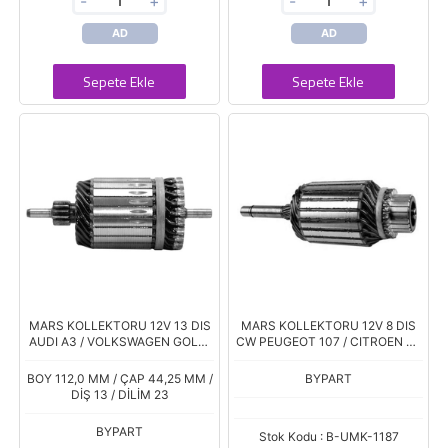
-
+
-
+
AD
AD
Sepete Ekle
Sepete Ekle
MARS KOLLEKTORU 12V 13 DIS
MARS KOLLEKTORU 12V 8 DIS
AUDI A3 / VOLKSWAGEN GOLF-
CW PEUGEOT 107 / CITROEN C1
TOURAN / SEAT ALTEA / SKODA
(UMM-3353)
OCTAVIA 1.6 -2.0 CCW
BOY 112,0 MM / ÇAP 44,25 MM /
BYPART
DİŞ 13 / DİLİM 23
BYPART
Stok Kodu : B-UMK-1187