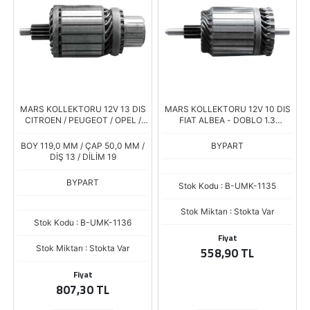
MARS KOLLEKTORU 12V 13 DIS
MARS KOLLEKTORU 12V 10 DIS
CITROEN / PEUGEOT / OPEL /
FIAT ALBEA - DOBLO 1.3
RENAULT / MERCEDES Y.M. D7G
MULTIJET / OPEL CORSA -
COMBO 1.3 CDTI
BOY 119,0 MM / ÇAP 50,0 MM /
BYPART
DİŞ 13 / DİLİM 19
BYPART
Stok Kodu : B-UMK-1135
Stok Miktarı : Stokta Var
Stok Kodu : B-UMK-1136
Fiyat
Stok Miktarı : Stokta Var
558,90 TL
Fiyat
807,30 TL