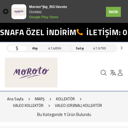
Moroto^|bg_BG:Vavoto
İNDİR
Ücretsiz
Google Play Store
SNAFA ÖZEL İNDİRİM
İLETİŞİM: 0
$
Alış
47,4896
Satış
47,6799
Ana Sayfa
MARŞ
KOLLEKTÖR
VALEO KOLLEKTÖR
VALEO (ORJİNAL) KOLLEKTÖR
Bu Kategoride
1
Ürün Bulundu