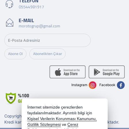
TELEFON
05544981917
E-MAIL
morotogrup@gmail.com
Abone Ol
Abonelikten Çıkar
Instagram
Facebook
İnternet sitemizde çerezlerden
faydalanılmaktadır. Ayrıntılı bilgi için
Copyright 2026 morotogrup.com - Tüm hakları saklıdır.
Kişisel Verilerin Korunması Kanununu,
Kredi kartı bilgileriniz 256bit SSL sertifikası ile korunmaktadır.
Gizlilik Sözleşmesi
ve
Çerez