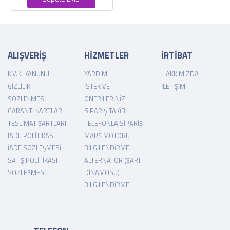
ALIŞVERİŞ
HİZMETLER
İRTİBAT
K.V.K. KANUNU
YARDIM
HAKKIMIZDA
GIZLILIK
İSTEK VE
İLETIŞIM
SÖZLEŞMESI
ÖNERILERINIZ
GARANTI ŞARTLARI
SIPARIŞ TAKIBI
TESLIMAT ŞARTLARI
TELEFONLA SIPARIŞ
İADE POLITIKASI
MARŞ MOTORU
İADE SÖZLEŞMESI
BILGILENDIRME
SATIŞ POLITIKASI
ALTERNATÖR (ŞARJ
SÖZLEŞMESI
DINAMOSU)
BILGILENDIRME