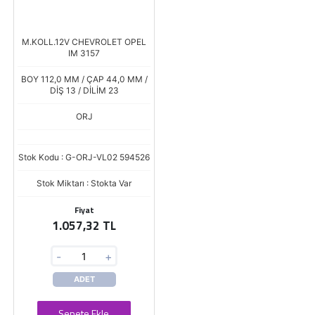
M.KOLL.12V CHEVROLET OPEL
IM 3157
BOY 112,0 MM / ÇAP 44,0 MM /
DİŞ 13 / DİLİM 23
ORJ
Stok Kodu : G-ORJ-VL02 594526
Stok Miktarı : Stokta Var
Fiyat
1.057,32 TL
-
+
ADET
Sepete Ekle