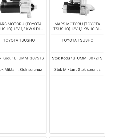
ARS MOTORU (TOYOTA
MARS MOTORU (TOYOTA
USHO) 12V 1,2 KW 9 DIS
TSUSHO) 12V 1,1 KW 10 DIS
UGEOT 106 - 206 - 207 /
OPEL ASTRA - CORSA -
ROEN C4 - SAXO - XSARA
MERIVA 1.4-1.6 (D6RA32)
TOYOTA TSUSHO
TOYOTA TSUSHO
- BERLINGO (D6R
k Kodu : B-UMM-3075TS
Stok Kodu : B-UMM-3072TS
ok Miktarı : Stok sorunuz
Stok Miktarı : Stok sorunuz