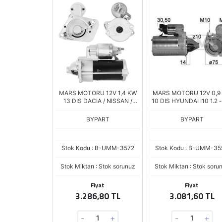
MARS MOTORU 12V 1,4 KW
MARS MOTORU 12V 0,9
13 DIS DACIA / NISSAN /
10 DIS HYUNDAI I10 1.2 -
RENAULT 1.5 DCI (RSM14-11)
1.4 / KIA PICANTO - RIO 
(3610003101)
BYPART
BYPART
Stok Kodu : B-UMM-3572
Stok Kodu : B-UMM-35
Stok Miktarı : Stok sorunuz
Stok Miktarı : Stok soru
Fiyat
Fiyat
3.286,80 TL
3.081,60 TL
-
+
-
+