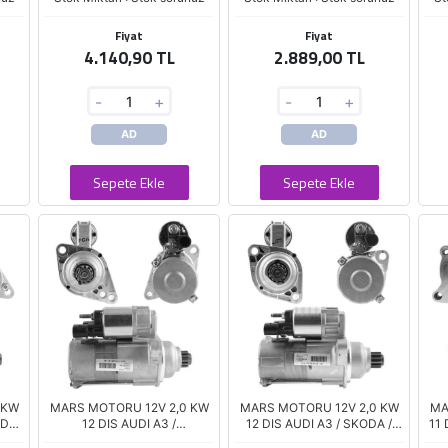
Fiyat
Fiyat
4.140,90 TL
2.889,00 TL
-
+
-
+
AD
AD
Sepete Ekle
Sepete Ekle
 KW
MARS MOTORU 12V 2,0 KW
MARS MOTORU 12V 2,0 KW
MA
ODA
12 DIS AUDI A3 /
12 DIS AUDI A3 / SKODA /
11 
OLF
VOLKSWAGEN GOLF -
SEAT / VOLKSWAGEN
HD