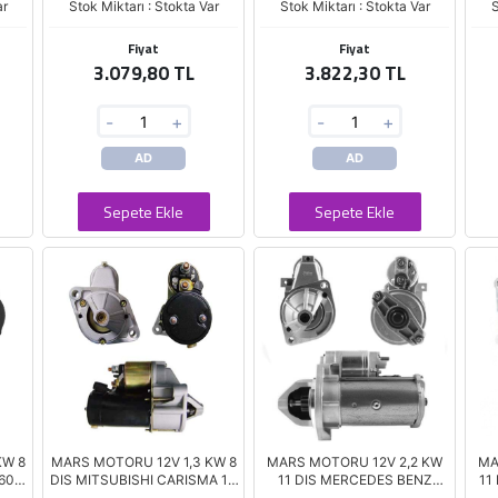
ar
Stok Miktarı : Stokta Var
Stok Miktarı : Stokta Var
S
Fiyat
Fiyat
3.079,80 TL
3.822,30 TL
-
+
-
+
AD
AD
Sepete Ekle
Sepete Ekle
KW 8
MARS MOTORU 12V 1,3 KW 8
MARS MOTORU 12V 2,2 KW
MA
60 -
DIS MITSUBISHI CARISMA 1.6
11 DIS MERCEDES BENZ
11
8)
- 1.8 (D6RA76)
SPRINTER - VITO - C200 -
LA