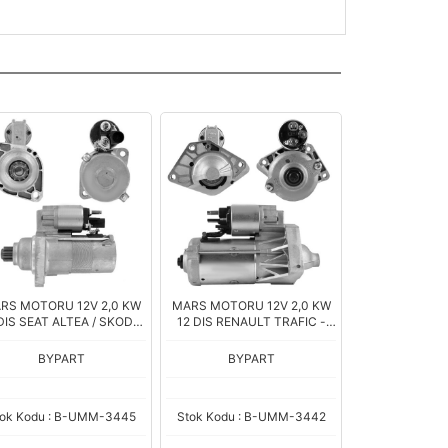
RS MOTORU 12V 2,0 KW
MARS MOTORU 12V 2,0 KW
 DIS SEAT ALTEA / SKODA
12 DIS RENAULT TRAFIC -
CTAVIA / VOLKSWAGEN
NISSAN QASHQAI 1.6 DCI /
LF - JETTA - PASSAT 2.0
OPEL VIVARO 1.6 CDTI /
BYPART
BYPART
TDI (CCW) (D7GS1
MERCEDES VITO 1.6
tok Kodu : B-UMM-3445
Stok Kodu : B-UMM-3442