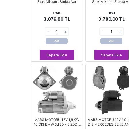
Stok Miktarı : Stokta Var
Stok Miktarı : Stokta V
Fiyat
Fiyat
3.079,80 TL
3.780,00 TL
-
+
-
+
AD
AD
Sepete Ekle
Sepete Ekle
MARS MOTORU 12V 1,6 KW
MARS MOTORU 12V 1,0 
10 DIS BMW 3.18D - 3.20D -
DIS MERCEDES BENZ A1
5.20D - X3 2.0D (D7G4)
A170 - VANEO 1.6 (D7E1