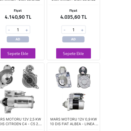
Fiyat
Fiyat
4.140,90 TL
4.035,60 TL
-
+
-
+
AD
AD
Sepete Ekle
Sepete Ekle
RS MOTORU 12V 2,5 KW
MARS MOTORU 12V 0,9 KW
DIS CITROEN C4 - C5 2.0
10 DIS FIAT ALBEA - LINEA -
I / PEUGEOT 308 - 508 -
PUNTO 1.2 - 1.4 (D7E52)