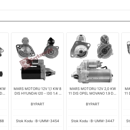
 KW
MARS MOTORU 12V 1,1 KW 8
MARS MOTORU 12V 2,0 KW
MA
DA /
DIS HYUNDAI I20 - I30 1.4 -
11 DIS OPEL MOVANO 1.9 DTI
11
 -
1.6 / KIA CERATO - RIO -
/ RENAULT MASTER II 1.9 DTI
O
AN
SOUL 1.6 (36100-2B100)
(D7R40)
GO
BYPART
BYPART
68
Stok Kodu : B-UMM-3454
Stok Kodu : B-UMM-3447
S