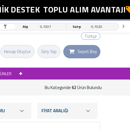
ESTEK
TOPLU ALIM AVANTAJI
ES
₸
Alış
0,1007
Satış
0,1020
Türkçe
Hesap Oluştur
Giriş Yap
Sepet Boş
RÜNLER
Bu Kategoride
62
Ürün Bulundu
MU
FİYAT ARALIĞI