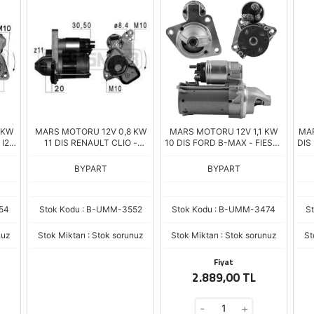
 KW
MARS MOTORU 12V 0,8 KW
MARS MOTORU 12V 1,1 KW
MAR
 I20
11 DIS RENAULT CLIO -
10 DIS FORD B-MAX - FIESTA
DIS
1.2
SYMBOL 0.9 TCE - MEGANE
- FOCUS - C-MAX -
I3
1.2 TCE / DACIA SANDERO
MONDEO / MAZDA 2 / VOLVO
RIO
BYPART
BYPART
0.9 TCE (ESW10E7)
1.4 - 1.6 (TS12E10)
54
Stok Kodu : B-UMM-3552
Stok Kodu : B-UMM-3474
S
nuz
Stok Miktarı : Stok sorunuz
Stok Miktarı : Stok sorunuz
St
Fiyat
2.889,00 TL
-
+