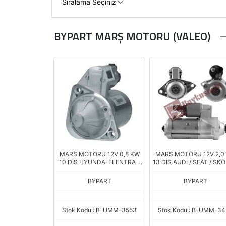
BYPART MARŞ MOTORU (VALEO)
MARS MOTORU 12V 0,8 KW
MARS MOTORU 12V 2,0
10 DIS HYUNDAI ELENTRA -
13 DIS AUDI / SEAT / SKO
TUSCON 1.6 / KIA OPTIMA 1.6
VOLKSWAGEN PASSAT
(36100-2B510)
TRANSPORTER - TOUR
BYPART
BYPART
2.0 TDI S/S (CCW) (
Stok Kodu : B-UMM-3553
Stok Kodu : B-UMM-34