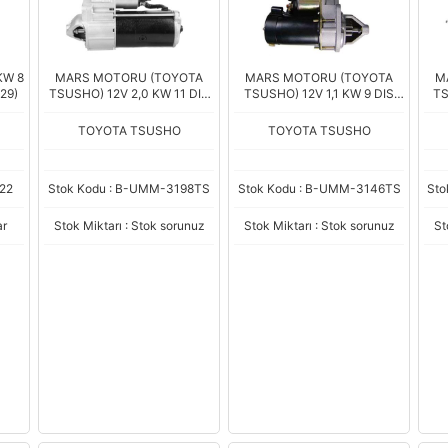
KW 8
MARS MOTORU (TOYOTA
MARS MOTORU (TOYOTA
M
29)
TSUSHO) 12V 2,0 KW 11 DIS
TSUSHO) 12V 1,1 KW 9 DIS
TS
RENAULT KANGOO -
SKODA FABIA - FELICIA -
PE
LAGUNA - MEGANE 1.9 DCI
FAVORIT (CCW) (455977)
CIT
TOYOTA TSUSHO
TOYOTA TSUSHO
(D7R35)
22
Stok Kodu : B-UMM-3198TS
Stok Kodu : B-UMM-3146TS
Sto
ar
Stok Miktarı : Stok sorunuz
Stok Miktarı : Stok sorunuz
St