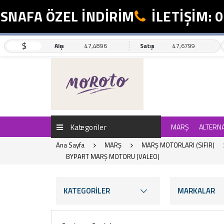
A ÖZEL İNDİRİM
İLETİŞİM: 0554 
$
Alış
47,4896
Satış
47,6799
Kategoriler
MARŞ
ALTERN
Ana Sayfa
MARŞ
MARŞ MOTORLARI (SIFIR)
BYPART MARŞ MOTORU (VALEO)
KATEGORİLER
MARKALAR