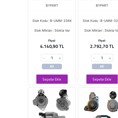
BYPART
BYPART
Stok Kodu : B-UMM-3364
Stok Kodu : B-UMM-32
Stok Miktarı : Stokta Var
Stok Miktarı : Stokta V
Fiyat
Fiyat
4.140,90 TL
2.792,70 TL
-
+
-
+
AD
AD
Sepete Ekle
Sepete Ekle