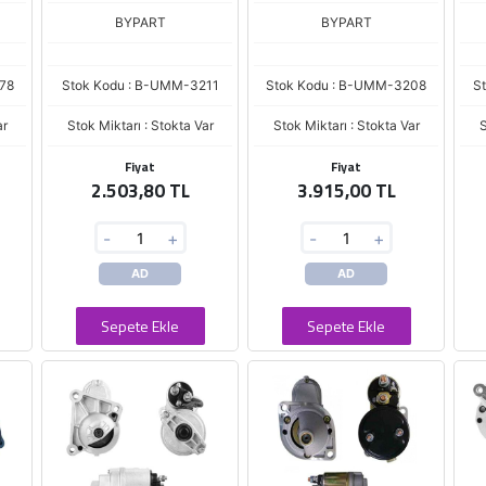
E200 2.2 CDI (D7R19)
BYPART
BYPART
78
Stok Kodu : B-UMM-3211
Stok Kodu : B-UMM-3208
S
ar
Stok Miktarı : Stokta Var
Stok Miktarı : Stokta Var
S
Fiyat
Fiyat
2.503,80 TL
3.915,00 TL
-
+
-
+
AD
AD
Sepete Ekle
Sepete Ekle