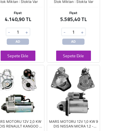
tok Miktarı : Stokta Var
Stok Miktarı : Stokta Var
Fiyat
Fiyat
4.140,90 TL
5.585,40 TL
-
+
-
+
AD
AD
Sepete Ekle
Sepete Ekle
RS MOTORU 12V 2,0 KW
MARS MOTORU 12V 1,0 KW 9
 DIS RENAULT KANGOO -
DIS NISSAN MICRA 1.2 -
GUNA - MEGANE 1.9 DCI
NOTE 1.2 (FS10M3)