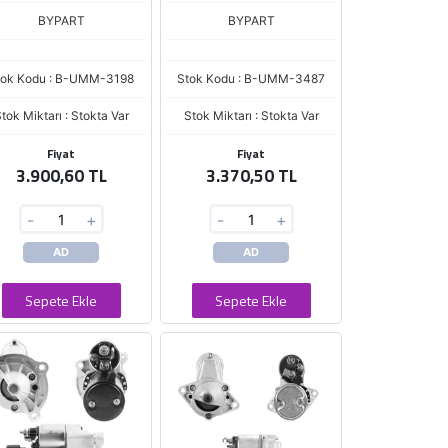
(D7R35)
BYPART
BYPART
tok Kodu : B-UMM-3198
Stok Kodu : B-UMM-3487
tok Miktarı : Stokta Var
Stok Miktarı : Stokta Var
Fiyat
Fiyat
3.900,60 TL
3.370,50 TL
-
+
-
+
AD
AD
Sepete Ekle
Sepete Ekle