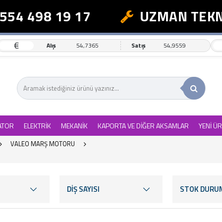
498 19 17
UZMAN TEKNİK D
€
Alış
54,7365
Satış
54,9559
ATOR
ELEKTRİK
MEKANİK
KAPORTA VE DİĞER AKSAMLAR
YENİ Ü
VALEO MARŞ MOTORU
DİŞ SAYISI
STOK DURU