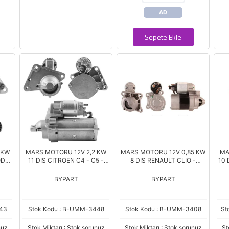
AD
Sepete Ekle
 KW
MARS MOTORU 12V 2,2 KW
MARS MOTORU 12V 0,85 KW
MA
ODA
11 DIS CITROEN C4 - C5 -
8 DIS RENAULT CLIO -
10 
N
BERLINGO 1.6 HDI / PEUGEOT
MEGANE - FLUENCE / DACIA
T
1.6
207 - 208 -308 - TEPEE 1.6
DOKKER 1.4 - 1.6 (D7E27)
STA
BYPART
BYPART
2
HDI (D7G26
443
Stok Kodu : B-UMM-3448
Stok Kodu : B-UMM-3408
St
nuz
Stok Miktarı : Stok sorunuz
Stok Miktarı : Stok sorunuz
St