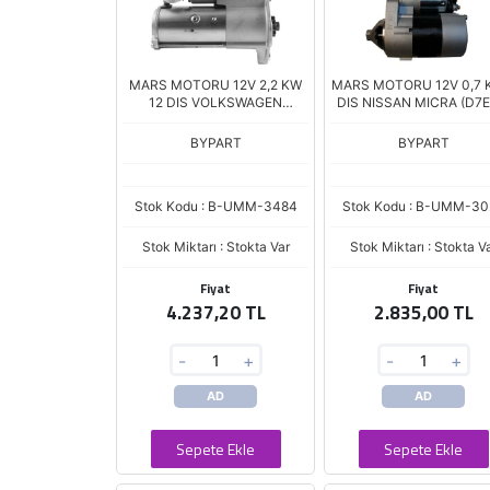
MARS MOTORU 12V 2,2 KW
MARS MOTORU 12V 0,7 
12 DIS VOLKSWAGEN
DIS NISSAN MICRA (D7E
AMAROK 2.0 TDI - CRAFTER
2.0 TDI (TS22ER12)
BYPART
BYPART
Stok Kodu : B-UMM-3484
Stok Kodu : B-UMM-30
Stok Miktarı : Stokta Var
Stok Miktarı : Stokta V
Fiyat
Fiyat
4.237,20 TL
2.835,00 TL
-
+
-
+
AD
AD
Sepete Ekle
Sepete Ekle