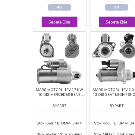
AD
AD
Sepete Ekle
Sepete Ekle
MARS MOTORU 12V 1,7 KW
MARS MOTORU 12V 2,0
10 DIS MERCEDES BENZ
13 DIS SEAT LEON / SK
C320 - CLK320 - E280 -
OCTAVIA VOLKSWAGE
E300 - S500 - SPRINTER 3.0
GOLF - PASSAT - JETTA 
BYPART
BYPART
CDI (D7G14)
TDI (CCW) (ESW20ER
Stok Kodu : B-UMM-3444
Stok Kodu : B-UMM-3
Stok Miktarı : Stok sorunuz
Stok Miktarı : Stok soru