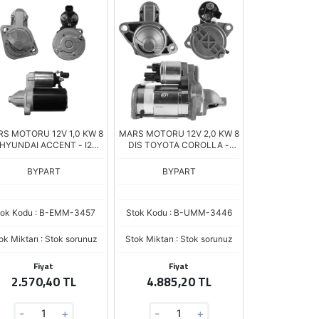
S MOTORU 12V 1,0 KW 8
MARS MOTORU 12V 2,0 KW 8
 HYUNDAI ACCENT - I20 -
DIS TOYOTA COROLLA -
0 / KIA CERATO - SOUL -
AVENSIS - VERSO 2.0 D-4D -
 1.4 - 1.6 (36100-2B100)
RAV4 2.2 D-4D (TS24E30)
BYPART
BYPART
tok Kodu : B-EMM-3457
Stok Kodu : B-UMM-3446
ok Miktarı : Stok sorunuz
Stok Miktarı : Stok sorunuz
Fiyat
Fiyat
2.570,40 TL
4.885,20 TL
-
+
-
+