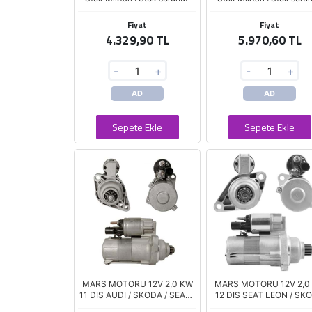
Fiyat
Fiyat
4.329,90 TL
5.970,60 TL
-
+
-
+
AD
AD
Sepete Ekle
Sepete Ekle
MARS MOTORU 12V 2,0 KW
MARS MOTORU 12V 2,0
11 DIS AUDI / SKODA / SEAT /
12 DIS SEAT LEON / SK
VOLKSWAGEN 1.4 TDI - 1.9
FABIA / VOLKSWAGEN G