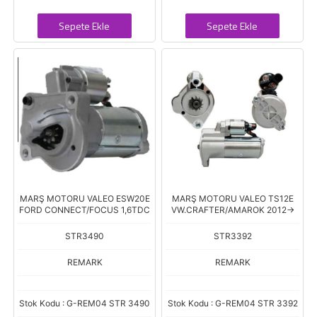
Sepete Ekle
Sepete Ekle
MARŞ MOTORU VALEO ESW20E
MARŞ MOTORU VALEO TS12E
FORD CONNECT/FOCUS 1,6TDC
VW.CRAFTER/AMAROK 2012->
STR3490
STR3392
REMARK
REMARK
Stok Kodu : G-REM04 STR 3490
Stok Kodu : G-REM04 STR 3392