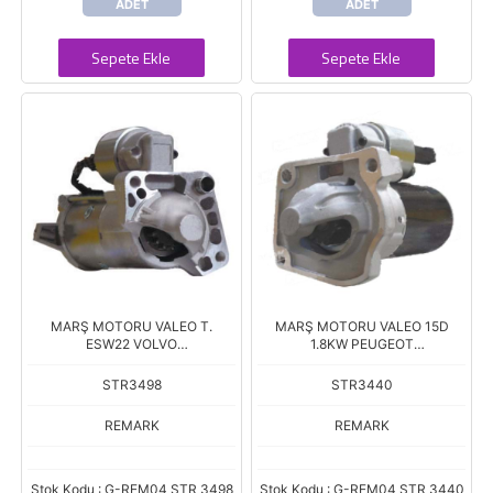
ADET
ADET
Sepete Ekle
Sepete Ekle
MARŞ MOTORU VALEO T.
MARŞ MOTORU VALEO 15D
ESW22 VOLVO
1.8KW PEUGEOT
S40/S60/S80/S90/X
208/508/C3/DS3
STR3498
STR3440
REMARK
REMARK
Stok Kodu : G-REM04 STR 3498
Stok Kodu : G-REM04 STR 3440