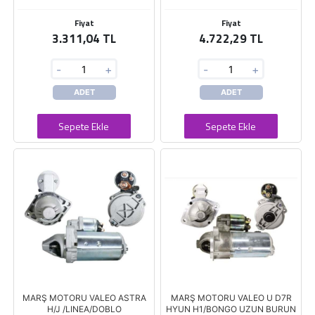
Fiyat
Fiyat
3.311,04 TL
4.722,29 TL
-
+
-
+
ADET
ADET
Sepete Ekle
Sepete Ekle
MARŞ MOTORU VALEO ASTRA
MARŞ MOTORU VALEO U D7R
H/J /LINEA/DOBLO
HYUN H1/BONGO UZUN BURUN