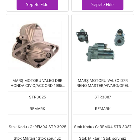
Sepete Ekle
Sepete Ekle
MARŞ MOTORU VALEO D6R
MARŞ MOTORU VALEO D7R
HONDA CIVIC/ACCORD 1995-
RENO MASTER/VIVARO/OPEL
2004
STR3025
STR3087
REMARK
REMARK
Stok Kodu : G-REM04 STR 3025
Stok Kodu : G-REM04 STR 3087
Stok Miktarı : Stok sorunuz
Stok Miktarı : Stok sorunuz