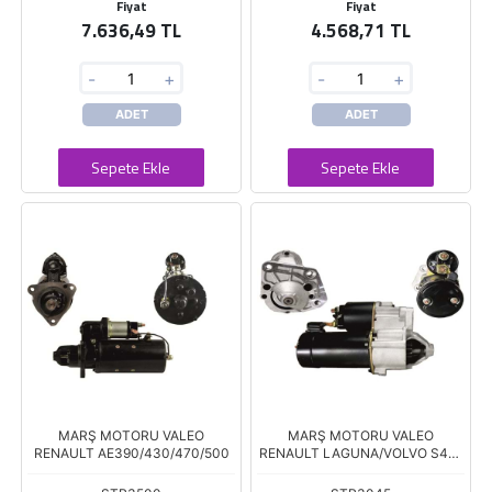
Fiyat
Fiyat
7.636,49 TL
4.568,71 TL
-
+
-
+
ADET
ADET
Sepete Ekle
Sepete Ekle
MARŞ MOTORU VALEO
MARŞ MOTORU VALEO
RENAULT AE390/430/470/500
RENAULT LAGUNA/VOLVO S40-
V70