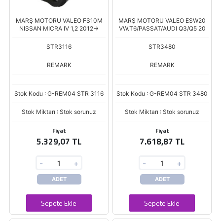
MARŞ MOTORU VALEO FS10M
MARŞ MOTORU VALEO ESW20
NISSAN MICRA IV 1,2 2012->
VW.T6/PASSAT/AUDI Q3/Q5 20
STR3116
STR3480
REMARK
REMARK
Stok Kodu : G-REM04 STR 3116
Stok Kodu : G-REM04 STR 3480
Stok Miktarı : Stok sorunuz
Stok Miktarı : Stok sorunuz
Fiyat
Fiyat
5.329,07 TL
7.618,87 TL
-
+
-
+
ADET
ADET
Sepete Ekle
Sepete Ekle