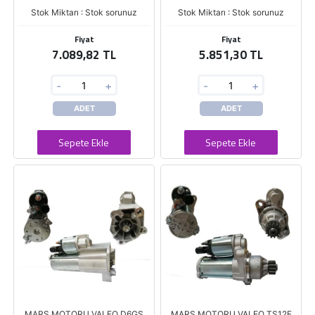
Stok Miktarı : Stok sorunuz
Stok Miktarı : Stok sorunuz
Fiyat
Fiyat
7.089,82 TL
5.851,30 TL
-
+
-
+
ADET
ADET
Sepete Ekle
Sepete Ekle
MARŞ MOTORU VALEO D6GS
MARŞ MOTORU VALEO TS12E