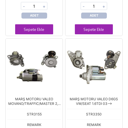
-
+
-
+
ADET
ADET
Sepete Ekle
Sepete Ekle
MARŞ MOTORU VALEO
MARŞ MOTORU VALEO D6GS
MOVANO/TRAFFIC/MASTER 2,5
VW/SEAT 1.6TDI 03-->
DCI
STR3155
STR3350
REMARK
REMARK