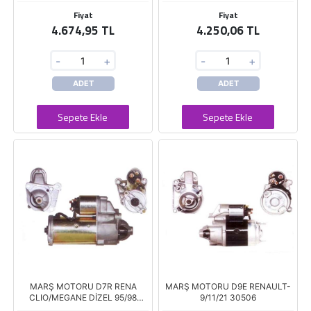
Fiyat
Fiyat
4.674,95 TL
4.250,06 TL
-
+
-
+
ADET
ADET
Sepete Ekle
Sepete Ekle
MARŞ MOTORU D7R RENA
MARŞ MOTORU D9E RENAULT-
CLIO/MEGANE DİZEL 95/98
9/11/21 30506
30132