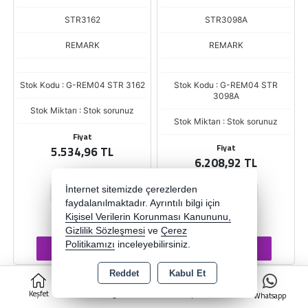
STR3162
STR3098A
REMARK
REMARK
Stok Kodu : G-REM04 STR 3162
Stok Kodu : G-REM04 STR
3098A
Stok Miktarı : Stok sorunuz
Stok Miktarı : Stok sorunuz
Fiyat
Fiyat
5.534,96 TL
6.208,92 TL
İnternet sitemizde çerezlerden
-
+
-
+
faydalanılmaktadır. Ayrıntılı bilgi için
ADET
ADET
Kişisel Verilerin Korunması Kanununu,
Gizlilik Sözleşmesi
ve
Çerez
Politikamızı
inceleyebilirsiniz.
Sepete Ekle
Sepete Ekle
Reddet
Kabul Et
0
Keşfet
Kategoriler
Sepet
Whatsapp