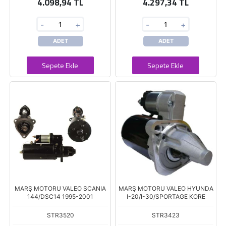
4.098,94 TL
4.297,34 TL
-
+
-
+
ADET
ADET
Sepete Ekle
Sepete Ekle
MARŞ MOTORU VALEO SCANIA
MARŞ MOTORU VALEO HYUNDA
144/DSC14 1995-2001
I-20/I-30/SPORTAGE KORE
STR3520
STR3423