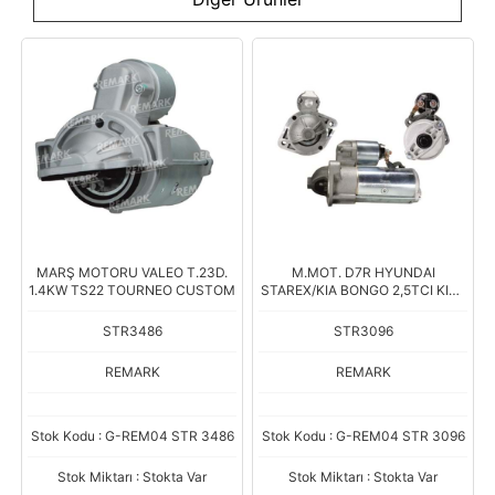
MARŞ MOTORU VALEO T.23D.
M.MOT. D7R HYUNDAI
1.4KW TS22 TOURNEO CUSTOM
STAREX/KIA BONGO 2,5TCI KISA
BR
STR3486
STR3096
REMARK
REMARK
Stok Kodu : G-REM04 STR 3486
Stok Kodu : G-REM04 STR 3096
Stok Miktarı : Stokta Var
Stok Miktarı : Stokta Var