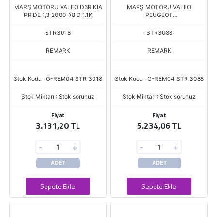
MARŞ MOTORU VALEO D6R KIA
MARŞ MOTORU VALEO
PRIDE 1,3 2000->8 D 1.1K
PEUGEOT
BOXER/TRANSIT/DUCATO
STR3018
STR3088
REMARK
REMARK
Stok Kodu : G-REM04 STR 3018
Stok Kodu : G-REM04 STR 3088
Stok Miktarı : Stok sorunuz
Stok Miktarı : Stok sorunuz
Fiyat
Fiyat
3.131,20 TL
5.234,06 TL
-
+
-
+
ADET
ADET
Sepete Ekle
Sepete Ekle