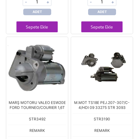
-
+
-
+
ADET
ADET
Sepete Ekle
Sepete Ekle
MARŞ MOTORU VALEO ESW20E
M.MOT TS18E PEJ.207-307/C-
FORD TOURNEO/COURIER 1,6T
4/HDI 09 33275 STR 3093
STR3492
STR3190
REMARK
REMARK