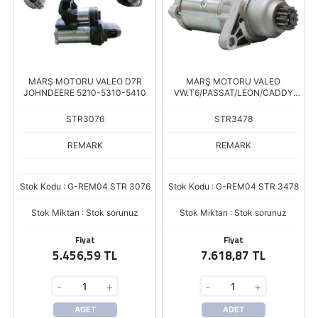
MARŞ MOTORU VALEO D7R
MARŞ MOTORU VALEO
JOHNDEERE 5210-5310-5410
VW.T6/PASSAT/LEON/CADDY
2016>13D
STR3076
STR3478
REMARK
REMARK
Stok Kodu : G-REM04 STR 3076
Stok Kodu : G-REM04 STR 3478
Stok Miktarı : Stok sorunuz
Stok Miktarı : Stok sorunuz
Fiyat
Fiyat
5.456,59 TL
7.618,87 TL
-
+
-
+
ADET
ADET