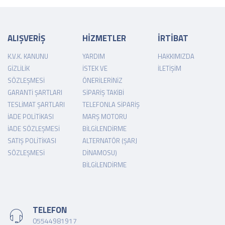
ALIŞVERİŞ
HİZMETLER
İRTİBAT
K.V.K. KANUNU
YARDIM
HAKKIMIZDA
GIZLILIK
İSTEK VE
İLETIŞIM
SÖZLEŞMESI
ÖNERILERINIZ
GARANTI ŞARTLARI
SIPARIŞ TAKIBI
TESLIMAT ŞARTLARI
TELEFONLA SIPARIŞ
İADE POLITIKASI
MARŞ MOTORU
İADE SÖZLEŞMESI
BILGILENDIRME
SATIŞ POLITIKASI
ALTERNATÖR (ŞARJ
SÖZLEŞMESI
DINAMOSU)
BILGILENDIRME
TELEFON
05544981917