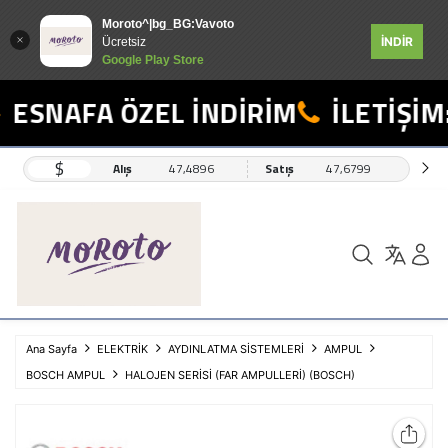
Moroto^|bg_BG:Vavoto
İNDİR
Ücretsiz
Google Play Store
ESNAFA ÖZEL İNDİRİM
İLETİŞİM:
$
Alış
47,4896
Satış
47,6799
Ana Sayfa
ELEKTRİK
AYDINLATMA SİSTEMLERİ
AMPUL
BOSCH AMPUL
HALOJEN SERİSİ (FAR AMPULLERİ) (BOSCH)