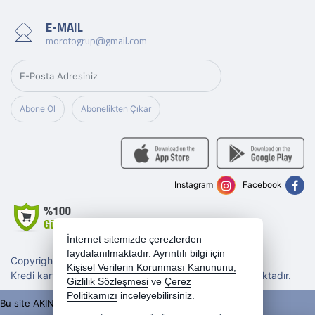
E-MAIL
morotogrup@gmail.com
Abone Ol
Abonelikten Çıkar
Instagram
Facebook
İnternet sitemizde çerezlerden
faydalanılmaktadır. Ayrıntılı bilgi için
Copyright 2026 morotogrup.com - Tüm hakları saklıdır.
Kişisel Verilerin Korunması Kanununu,
Kredi kartı bilgileriniz 256bit SSL sertifikası ile korunmaktadır.
Gizlilik Sözleşmesi
ve
Çerez
Politikamızı
inceleyebilirsiniz.
Bu site AKINSOFT E-Ticaret ile hazırlanmıştır.