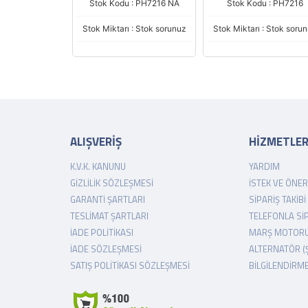
Stok Kodu : PH7216 NA
Stok Kodu : PH7216
Stok Miktarı : Stok sorunuz
Stok Miktarı : Stok soru
ALIŞVERİŞ
HİZMETLE
K.V.K. KANUNU
YARDIM
GIZLILIK SÖZLEŞMESI
İSTEK VE ÖNER
GARANTI ŞARTLARI
SIPARIŞ TAKIBI
TESLIMAT ŞARTLARI
TELEFONLA SI
İADE POLITIKASI
MARŞ MOTORU
İADE SÖZLEŞMESI
ALTERNATÖR (
SATIŞ POLITIKASI SÖZLEŞMESI
BILGILENDIRM