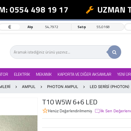
: 0554 498 19 17
UZMAN TE
€
Alış
54,7972
Satış
55,0168
ATOR
ELEKTRİK
MEKANİK
KAPORTA VE DİĞER AKSAMLAR
YENİ Ü
MLERİ
AMPUL
PHOTON AMPUL
LED SERİSİ (PHOTON)
T10 W5W 6+6 LED
Henüz Değerlendirilmemiş
İlk Sen Değerlen