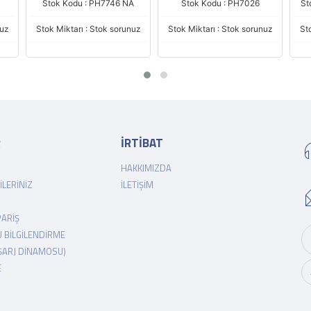
Stok Kodu : PH7746 NA
Stok Kodu : PH7026
St
nuz
Stok Miktarı : Stok sorunuz
Stok Miktarı : Stok sorunuz
St
R
İRTİBAT
HAKKIMIZDA
ILERINIZ
İLETIŞIM
PARIŞ
 BILGILENDIRME
ŞARJ DINAMOSU)
E