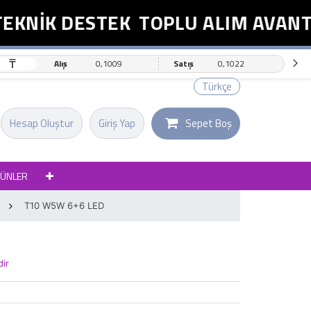
KNİK DESTEK
TOPLU ALIM AVANTAJ
₸
Alış
0,1009
Satış
0,1022
Türkçe
Hesap Oluştur
Giriş Yap
Sepet Boş
RÜNLER
T10 W5W 6+6 LED
dir