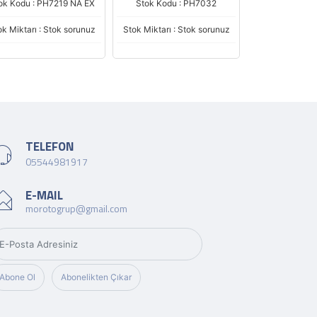
ok Kodu : PH7219 NA EX
Stok Kodu : PH7032
Stok Kodu : 
ok Miktarı : Stok sorunuz
Stok Miktarı : Stok sorunuz
Stok Miktarı : 
TELEFON
05544981917
E-MAIL
morotogrup@gmail.com
Abone Ol
Abonelikten Çıkar