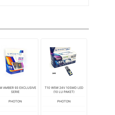
W AMBER 93 EXCLUSIVE
T10 W5W 24V 10SMD LED
T20 21/5W RE
SERIE
(10 LU PAKET)
SER
PHOTON
PHOTON
PHOT