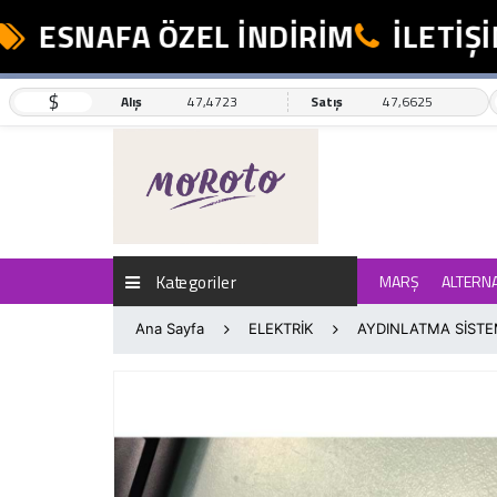
ESNAFA ÖZEL İNDİRİM
İLETİŞİM
$
Alış
47,4723
Satış
47,6625
Kategoriler
MARŞ
ALTERN
Ana Sayfa
ELEKTRİK
AYDINLATMA SİSTE