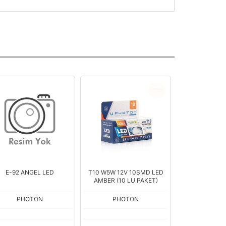
E-92 ANGEL LED
T10 W5W 12V 10SMD LED
T10 W5W CAN
AMBER (10 LU PAKET)
LE
PHOTON
PHOTON
PHOT