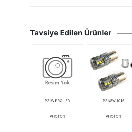
Tavsiye Edilen Ürünler
ER SİNYAL LED
P21W PRO LED
P21/5W 1016
OTON
PHOTON
PHOTON