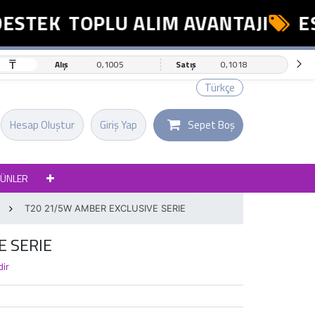
ESTEK
TOPLU ALIM AVANTAJI
ES
₸
Alış
0,1005
Satış
0,1018
Türkçe
Hesap Oluştur
Giriş Yap
Sepet Boş
RÜNLER
T20 21/5W AMBER EXCLUSIVE SERIE
E SERIE
dir