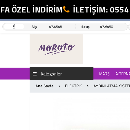
A ÖZEL İNDİRİM
İLETİŞİM: 0554 
$
Alış
47,4548
Satış
47,6450
Kategoriler
MARŞ
ALTERN
Ana Sayfa
ELEKTRİK
AYDINLATMA SİSTE