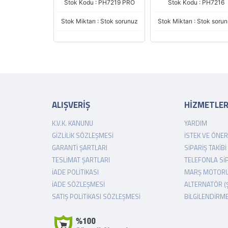
: PH7219 SNA
Stok Kodu : PH7219 PRO
Stok Kodu : PH7216
 : Stok sorunuz
Stok Miktarı : Stok sorunuz
Stok Miktarı : Stok soru
ALIŞVERİŞ
HİZMETLE
K.V.K. KANUNU
YARDIM
GIZLILIK SÖZLEŞMESI
İSTEK VE ÖNER
GARANTI ŞARTLARI
SIPARIŞ TAKIBI
TESLIMAT ŞARTLARI
TELEFONLA SI
İADE POLITIKASI
MARŞ MOTORU
İADE SÖZLEŞMESI
ALTERNATÖR (
SATIŞ POLITIKASI SÖZLEŞMESI
BILGILENDIRM