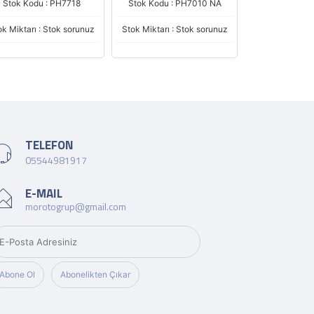
Stok Kodu : PH7718
Stok Kodu : PH7010 NA
Stok Kodu :
ok Miktarı : Stok sorunuz
Stok Miktarı : Stok sorunuz
Stok Miktarı : 
TELEFON
05544981917
E-MAIL
morotogrup@gmail.com
Abone Ol
Abonelikten Çıkar