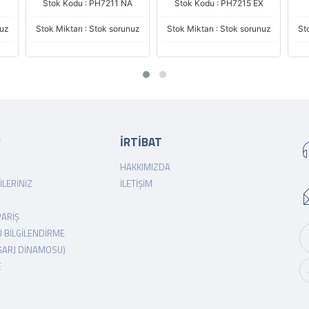
Stok Kodu : PH7211 NA
Stok Kodu : PH7215 EX
nuz
Stok Miktarı : Stok sorunuz
Stok Miktarı : Stok sorunuz
St
R
İRTİBAT
HAKKIMIZDA
ILERINIZ
İLETIŞIM
PARIŞ
 BILGILENDIRME
ŞARJ DINAMOSU)
E