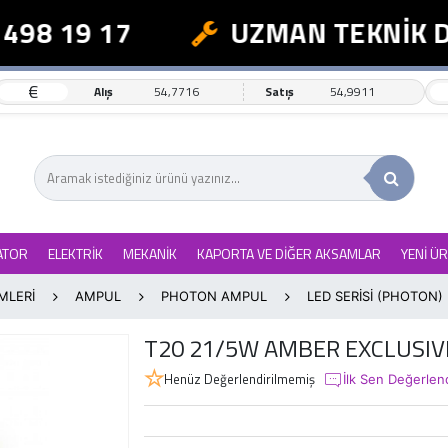
498 19 17
UZMAN TEKNİK D
€
Alış
54,7716
Satış
54,9911
ATOR
ELEKTRİK
MEKANİK
KAPORTA VE DİĞER AKSAMLAR
YENİ Ü
MLERİ
AMPUL
PHOTON AMPUL
LED SERİSİ (PHOTON)
T20 21/5W AMBER EXCLUSIV
Henüz Değerlendirilmemiş
İlk Sen Değerlen