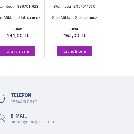
Stok Kodu : 3397011630
Stok Kodu : 3397007538
Stok Kodu :
tok Miktarı : Stok sorunuz
Stok Miktarı : Stok sorunuz
Stok Miktarı 
Fiyat
Fiyat
Fi
162,00 TL
1.105,00 TL
214,
Ürünü İncele
Ürünü İncele
Ürünü 
TELEFON
05544981917
E-MAIL
morotogrup@gmail.com