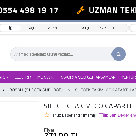
554 498 19 17
UZMAN TEKNİ
€
Alış
54,7365
Satış
54,9559
ATOR
ELEKTRİK
MEKANİK
KAPORTA VE DİĞER AKSAMLAR
YENİ Ü
BOSCH (SİLECEK SÜPÜRGE)
SILECEK TAKIMI COK APARTLI 
SILECEK TAKIMI COK APARTL
Henüz Değerlendirilmemiş
İlk Sen Değerlen
Fiyat
371,00 TL