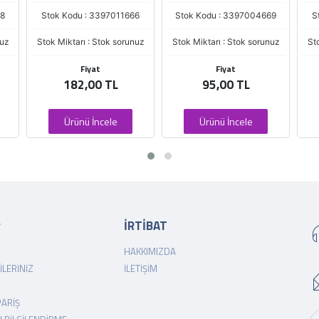
666
Stok Kodu : 3397004669
Stok Kodu : 3397011628
unuz
Stok Miktarı : Stok sorunuz
Stok Miktarı : Stok sorunuz
S
Fiyat
Fiyat
95,00 TL
181,00 TL
Ürünü İncele
Ürünü İncele
R
İRTİBAT
HAKKIMIZDA
ILERINIZ
İLETIŞIM
PARIŞ