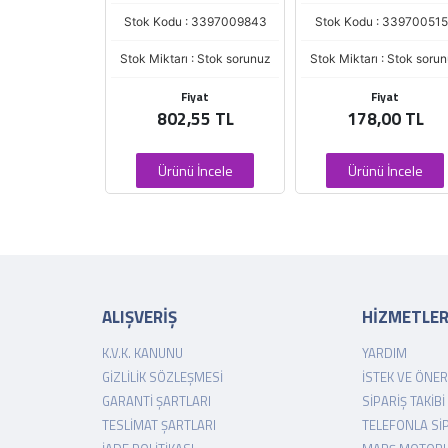
u : 3397009843
Stok Kodu : 3397005158
Stok Kodu : 3397011
ı : Stok sorunuz
Stok Miktarı : Stok sorunuz
Stok Miktarı : Stok sor
Fiyat
Fiyat
Fiyat
2,55 TL
178,00 TL
182,00 TL
nü İncele
Ürünü İncele
Ürünü İncele
ALIŞVERİŞ
HİZMETLE
K.V.K. KANUNU
YARDIM
GIZLILIK SÖZLEŞMESI
İSTEK VE ÖNER
GARANTI ŞARTLARI
SIPARIŞ TAKIBI
TESLIMAT ŞARTLARI
TELEFONLA SI