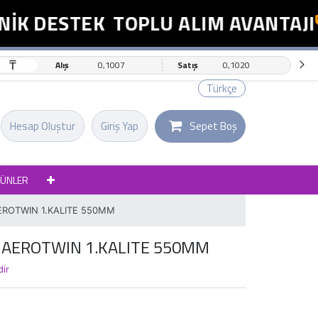
K DESTEK
TOPLU ALIM AVANTAJI
₸
Alış
0,1007
Satış
0,1020
Türkçe
Hesap Oluştur
Giriş Yap
Sepet Boş
RÜNLER
AEROTWIN 1.KALITE 550MM
I AEROTWIN 1.KALITE 550MM
dir