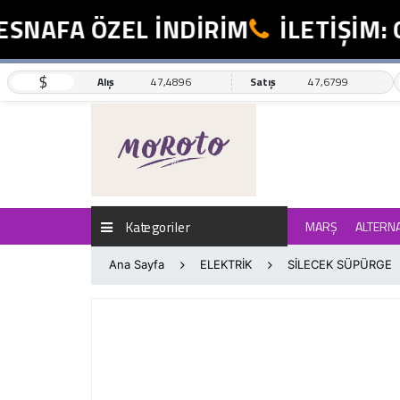
NAFA ÖZEL İNDİRİM
İLETİŞİM: 0
$
Alış
47,4896
Satış
47,6799
Kategoriler
MARŞ
ALTERN
Ana Sayfa
ELEKTRİK
SİLECEK SÜPÜRGE