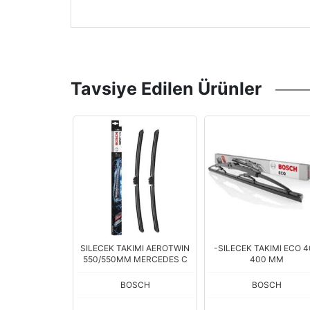
Tavsiye Edilen Ürünler
AKIMI AEROTWIN
-SILECEK TAKIMI ECO 400
SILECEK SUPURGESI 
M MERCEDES C
400 MM
310MM ASTRA J
BOSCH
BOSCH
BOSCH