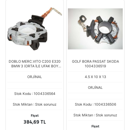
DOBLO MERC.VITO C200 E320
GOLF BORA PASSAT SKODA
BMW 3 (ORTA İLE UFAK BOY
1004336519
ARASI)
ORJİNAL
4.5 X 10 X 13
ORJİNAL
Stok Kodu : 1004336564
Stok Miktarı : Stok sorunuz
Stok Kodu : 1004336506
Fiyat
Stok Miktarı : Stok sorunuz
384,69 TL
Fiyat