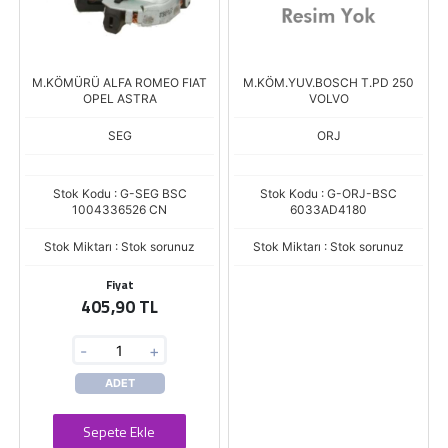
M.KÖMÜRÜ ALFA ROMEO FIAT
M.KÖM.YUV.BOSCH T.PD 250
OPEL ASTRA
VOLVO
SEG
ORJ
Stok Kodu : G-SEG BSC
Stok Kodu : G-ORJ-BSC
1004336526 CN
6033AD4180
Stok Miktarı : Stok sorunuz
Stok Miktarı : Stok sorunuz
Fiyat
405,90 TL
-
+
ADET
Sepete Ekle