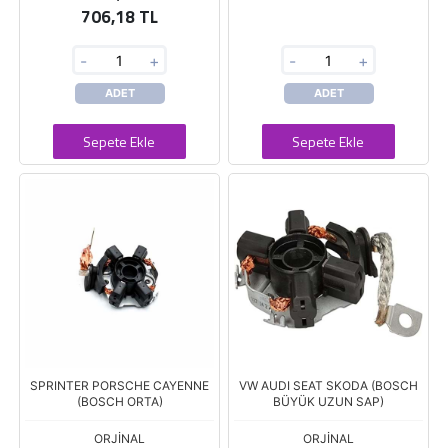
706,18 TL
-
+
-
+
ADET
ADET
Sepete Ekle
Sepete Ekle
SPRINTER PORSCHE CAYENNE
VW AUDI SEAT SKODA (BOSCH
(BOSCH ORTA)
BÜYÜK UZUN SAP)
ORJİNAL
ORJİNAL