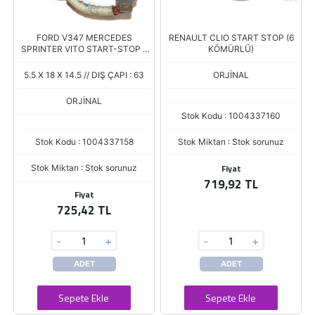
FORD V347 MERCEDES
RENAULT CLIO START STOP (6
SPRINTER VITO START-STOP 6
KÖMÜRLÜ)
KOMUR
5.5 X 18 X 14.5 // DIŞ ÇAPI : 63
ORJİNAL
ORJİNAL
Stok Kodu : 1004337160
Stok Kodu : 1004337158
Stok Miktarı : Stok sorunuz
Fiyat
Stok Miktarı : Stok sorunuz
719,92 TL
Fiyat
725,42 TL
-
+
-
+
ADET
ADET
Sepete Ekle
Sepete Ekle