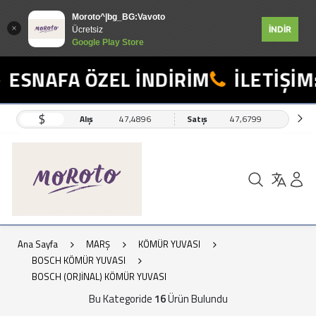
Moroto^|bg_BG:Vavoto
İNDİR
Ücretsiz
Google Play Store
SNAFA ÖZEL İNDİRİM
İLETİŞİM: 
$
Alış
47,4896
Satış
47,6799
Ana Sayfa
MARŞ
KÖMÜR YUVASI
BOSCH KÖMÜR YUVASI
BOSCH (ORJİNAL) KÖMÜR YUVASI
Bu Kategoride
16
Ürün Bulundu