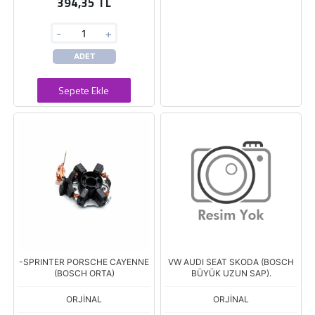
394,35 TL
-
+
ADET
Sepete Ekle
-SPRINTER PORSCHE CAYENNE
VW AUDI SEAT SKODA (BOSCH
(BOSCH ORTA)
BÜYÜK UZUN SAP).
ORJİNAL
ORJİNAL