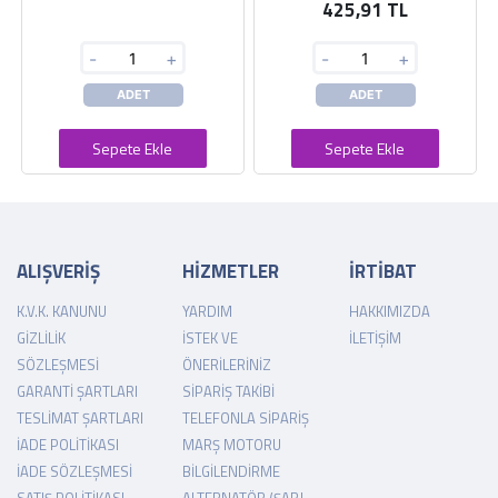
425,91 TL
-
+
-
+
ADET
ADET
Sepete Ekle
Sepete Ekle
ALIŞVERİŞ
HİZMETLER
İRTİBAT
K.V.K. KANUNU
YARDIM
HAKKIMIZDA
GIZLILIK
İSTEK VE
İLETIŞIM
SÖZLEŞMESI
ÖNERILERINIZ
GARANTI ŞARTLARI
SIPARIŞ TAKIBI
TESLIMAT ŞARTLARI
TELEFONLA SIPARIŞ
İADE POLITIKASI
MARŞ MOTORU
İADE SÖZLEŞMESI
BILGILENDIRME