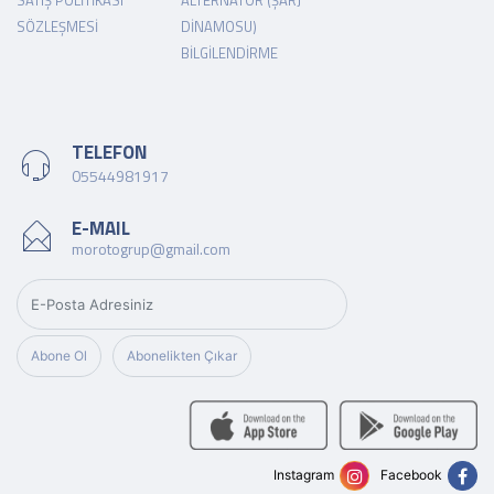
SATIŞ POLITIKASI
ALTERNATÖR (ŞARJ
SÖZLEŞMESI
DINAMOSU)
BILGILENDIRME
TELEFON
05544981917
E-MAIL
morotogrup@gmail.com
Abone Ol
Abonelikten Çıkar
Instagram
Facebook