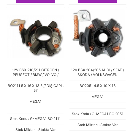
12V BSX 210/211 CITROEN /
12V BSX 204/205 AUDI / SEAT /
PEUGEOT / BMW / VOLVO /
SKODA / VOLKSWAGEN
BO2111 5 X 16 X 13.5 // DIŞ ÇAPI :
BO2051 4.5 X 10 X 13
57
MEGA1
MEGA1
Stok Kodu : G-MEGA1 BO 2051
Stok Kodu : G-MEGA1 BO 2111
Stok Miktarı : Stokta Var
Stok Miktarı : Stokta Var