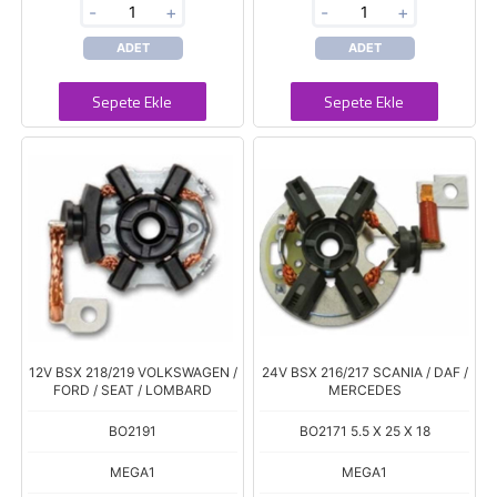
-
+
-
+
ADET
ADET
Sepete Ekle
Sepete Ekle
12V BSX 218/219 VOLKSWAGEN /
24V BSX 216/217 SCANIA / DAF /
FORD / SEAT / LOMBARD
MERCEDES
BO2191
BO2171 5.5 X 25 X 18
MEGA1
MEGA1