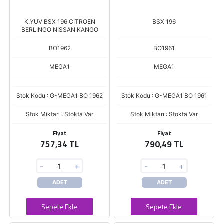
K.YUV BSX 196 CITROEN
BSX 196
BERLINGO NISSAN KANGO
BO1962
BO1961
MEGA1
MEGA1
Stok Kodu : G-MEGA1 BO 1962
Stok Kodu : G-MEGA1 BO 1961
Stok Miktarı : Stokta Var
Stok Miktarı : Stokta Var
Fiyat
Fiyat
757,34 TL
790,49 TL
-
+
-
+
ADET
ADET
Sepete Ekle
Sepete Ekle