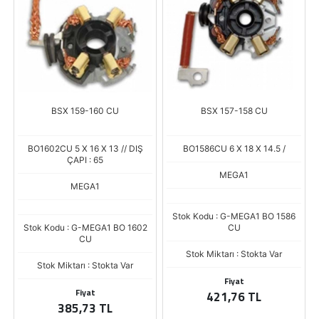
BSX 159-160 CU
BSX 157-158 CU
BO1602CU 5 X 16 X 13 // DIŞ
BO1586CU 6 X 18 X 14.5 /
ÇAPI : 65
MEGA1
MEGA1
Stok Kodu : G-MEGA1 BO 1586
Stok Kodu : G-MEGA1 BO 1602
CU
CU
Stok Miktarı : Stokta Var
Stok Miktarı : Stokta Var
Fiyat
Fiyat
421,76 TL
385,73 TL