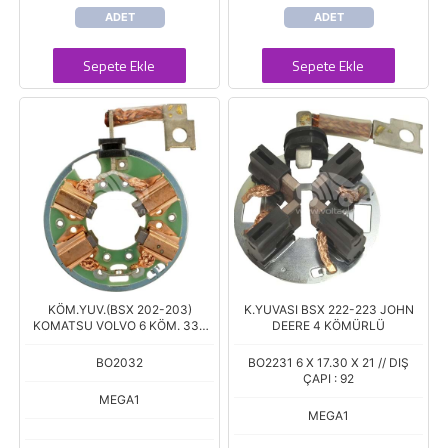
ADET
ADET
Sepete Ekle
Sepete Ekle
KÖM.YUV.(BSX 202-203)
K.YUVASI BSX 222-223 JOHN
KOMATSU VOLVO 6 KÖM. 330
DEERE 4 KÖMÜRLÜ
SER
BO2032
BO2231 6 X 17.30 X 21 // DIŞ
ÇAPI : 92
MEGA1
MEGA1