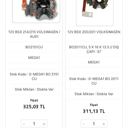
12V BSX 214/215 VOLSWAGEN /
12V BSX 200/201 VOLKSWAGEN
AUDI
BO2151CU
BO2011CU, 5 X 16 X 13.5 // DIŞ
ÇAPI : 57
MEGA1
MEGA1
Stok Kodu : G-MEGA1 BO 2151
CU
Stok Kodu : G-MEGA1 BO 2011
CU
Stok Miktarı : Stokta Var
Stok Miktarı : Stokta Var
Fiyat
Fiyat
325,03 TL
311,13 TL
-
+
-
+