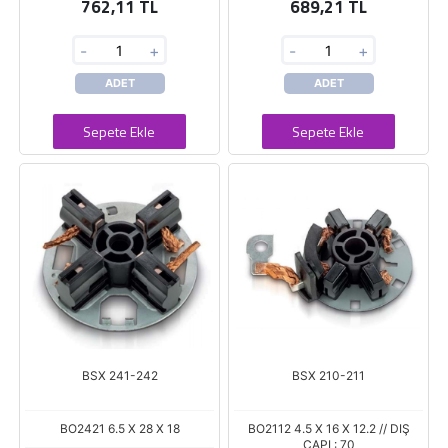
762,11 TL
689,21 TL
-
+
-
+
ADET
ADET
Sepete Ekle
Sepete Ekle
BSX 241-242
BSX 210-211
BO2421 6.5 X 28 X 18
BO2112 4.5 X 16 X 12.2 // DIŞ
ÇAPI : 70