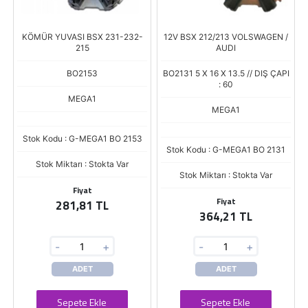
KÖMÜR YUVASI BSX 231-232-
12V BSX 212/213 VOLSWAGEN /
215
AUDI
BO2153
BO2131 5 X 16 X 13.5 // DIŞ ÇAPI
: 60
MEGA1
MEGA1
Stok Kodu : G-MEGA1 BO 2153
Stok Kodu : G-MEGA1 BO 2131
Stok Miktarı : Stokta Var
Stok Miktarı : Stokta Var
Fiyat
Fiyat
281,81 TL
364,21 TL
-
+
-
+
ADET
ADET
Sepete Ekle
Sepete Ekle