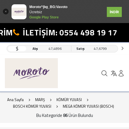
Moroto^|bg_BG:Vavoto
İNDİR
Ücretsiz
Google Play Store
İLETİŞİM: 0554 498 19 17
$
Alış
47,4896
Satış
47,6799
Ana Sayfa
MARŞ
KÖMÜR YUVASI
BOSCH KÖMÜR YUVASI
MEGA KÖMÜR YUVASI (BOSCH)
Bu Kategoride
86
Ürün Bulundu