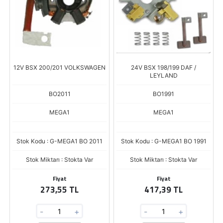
12V BSX 200/201 VOLKSWAGEN
24V BSX 198/199 DAF /
LEYLAND
BO2011
BO1991
MEGA1
MEGA1
Stok Kodu : G-MEGA1 BO 2011
Stok Kodu : G-MEGA1 BO 1991
Stok Miktarı : Stokta Var
Stok Miktarı : Stokta Var
Fiyat
Fiyat
273,55 TL
417,39 TL
-
+
-
+