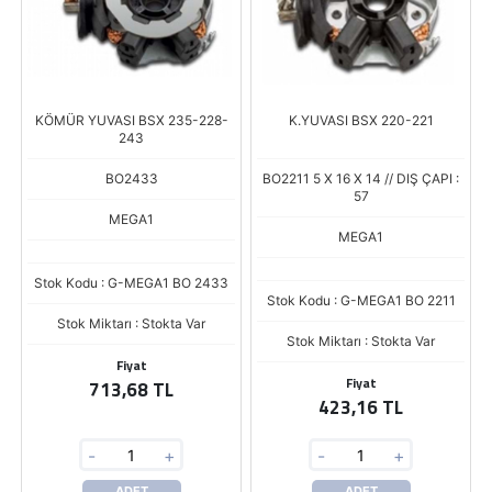
KÖMÜR YUVASI BSX 235-228-
K.YUVASI BSX 220-221
243
BO2433
BO2211 5 X 16 X 14 // DIŞ ÇAPI :
57
MEGA1
MEGA1
Stok Kodu : G-MEGA1 BO 2433
Stok Kodu : G-MEGA1 BO 2211
Stok Miktarı : Stokta Var
Stok Miktarı : Stokta Var
Fiyat
Fiyat
713,68 TL
423,16 TL
-
+
-
+
ADET
ADET