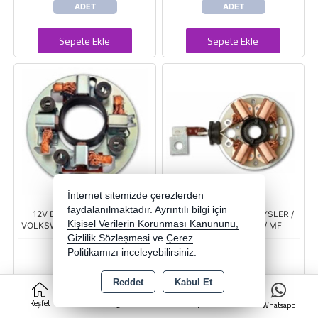
ADET
ADET
Sepete Ekle
Sepete Ekle
İnternet sitemizde çerezlerden
faydalanılmaktadır. Ayrıntılı bilgi için
12V BSX 197 MERCEDES /
12V BSX 194/195 CHRYSLER /
Kişisel Verilerin Korunması Kanununu,
VOLKSWAGEN / DAF-LEYLAND
FORD / MERCEDES / MF
Gizlilik Sözleşmesi
ve
Çerez
BO1971
BO1951
Politikamızı
inceleyebilirsiniz.
MEGA1
MEGA1
Reddet
Kabul Et
0
Keşfet
Kategoriler
Sepet
Whatsapp