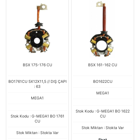
BSX 175-176 CU
BSX 161-162 CU
BO1761CU 5X12X11,5 // DIŞ ÇAPI
BO1622CU
: 63
MEGA1
MEGA1
Stok Kodu : G-MEGA1 BO 1622
Stok Kodu : G-MEGA1 BO 1761
CU
CU
Stok Miktarı : Stokta Var
Stok Miktarı : Stokta Var
Fiyat