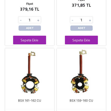
Fiyat
371,85 TL
379,16 TL
-
+
-
+
ADET
ADET
Sepete Ekle
Sepete Ekle
BSX 161-162 CU
BSX 159-160 CU