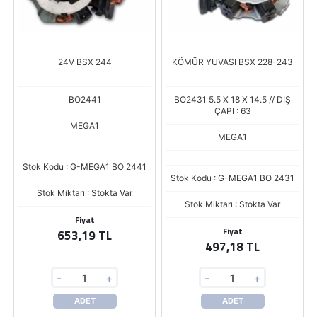
24V BSX 244
KÖMÜR YUVASI BSX 228-243
BO2441
BO2431 5.5 X 18 X 14.5 // DIŞ
ÇAPI : 63
MEGA1
MEGA1
Stok Kodu : G-MEGA1 BO 2441
Stok Kodu : G-MEGA1 BO 2431
Stok Miktarı : Stokta Var
Stok Miktarı : Stokta Var
Fiyat
Fiyat
653,19 TL
497,18 TL
-
+
-
+
ADET
ADET