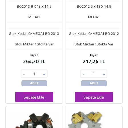
/V347
BO2013 6 X 18 X 14.5
BO2012 6 X 18 X 14.5
MEGA1
MEGA1
Stok Kodu : G-MEGA1 BO 2013
Stok Kodu : G-MEGA1 BO 2012
Stok Miktarı : Stokta Var
Stok Miktarı : Stokta Var
Fiyat
Fiyat
264,70 TL
217,24 TL
-
+
-
+
ADET
ADET
Sepete Ekle
Sepete Ekle