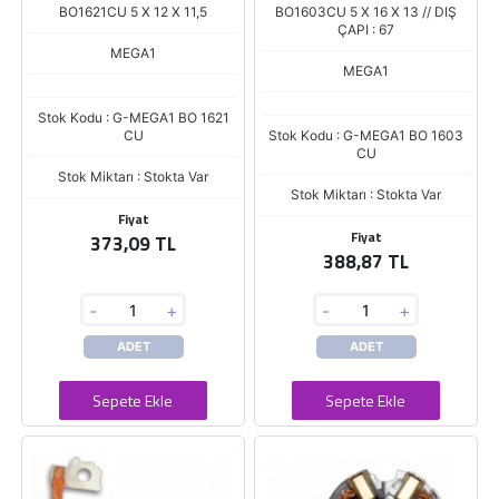
BO1621CU 5 X 12 X 11,5
BO1603CU 5 X 16 X 13 // DIŞ
ÇAPI : 67
MEGA1
MEGA1
Stok Kodu : G-MEGA1 BO 1621
CU
Stok Kodu : G-MEGA1 BO 1603
CU
Stok Miktarı : Stokta Var
Stok Miktarı : Stokta Var
Fiyat
Fiyat
373,09 TL
388,87 TL
-
+
-
+
ADET
ADET
Sepete Ekle
Sepete Ekle