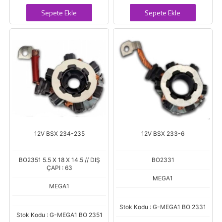
Sepete Ekle
Sepete Ekle
12V BSX 234-235
12V BSX 233-6
BO2351 5.5 X 18 X 14.5 // DIŞ
BO2331
ÇAPI : 63
MEGA1
MEGA1
Stok Kodu : G-MEGA1 BO 2331
Stok Kodu : G-MEGA1 BO 2351