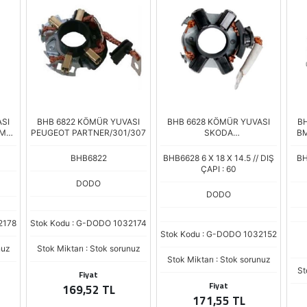
SI
BHB 6822 KÖMÜR YUVASI
BHB 6628 KÖMÜR YUVASI
BH
BMW
PEUGEOT PARTNER/301/307
SKODA
BM
SUPERB/VW.GOLF/AUDI A4
BHB6822
BHB6628 6 X 18 X 14.5 // DIŞ
BH
ÇAPI : 60
DODO
DODO
2178
Stok Kodu : G-DODO 1032174
Stok Kodu : G-DODO 1032152
nuz
Stok Miktarı : Stok sorunuz
Stok Miktarı : Stok sorunuz
St
Fiyat
Fiyat
169,52 TL
171,55 TL