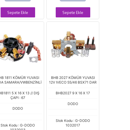
Sepete Ekle
Sepete Ekle
HB 1811 KÖMÜR YUVASI
BHB 2027 KÖMÜR YUVASI
DA SAMARA/VWBENZİNLİ
12V IVECO 55/46 BSX71 DAR
B1811 5 X 16 X 13 // DIŞ
BHB2027 9 X 16 X 17
ÇAPI : 67
DODO
DODO
Stok Kodu : G-DODO
Stok Kodu : G-DODO
1032017
1032003