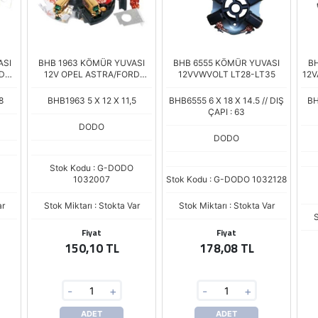
ASI
BHB 1963 KÖMÜR YUVASI
BHB 6555 KÖMÜR YUVASI
BH
DAF
12V OPEL ASTRA/FORD
12VVWVOLT LT28-LT35
12V
ESCORT
8
BHB1963 5 X 12 X 11,5
BHB6555 6 X 18 X 14.5 // DIŞ
BH
ÇAPI : 63
DODO
DODO
Stok Kodu : G-DODO
1032007
Stok Kodu : G-DODO 1032128
ar
Stok Miktarı : Stokta Var
Stok Miktarı : Stokta Var
S
Fiyat
Fiyat
150,10 TL
178,08 TL
-
+
-
+
ADET
ADET