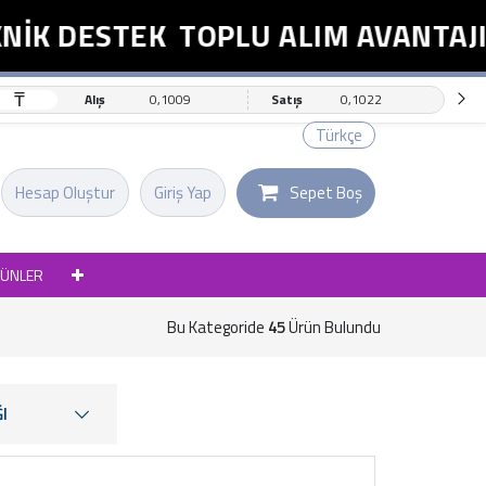
DESTEK
TOPLU ALIM AVANTAJI
E
₸
Alış
0,1009
Satış
0,1022
Türkçe
Hesap Oluştur
Giriş Yap
Sepet Boş
RÜNLER
Bu Kategoride
45
Ürün Bulundu
I