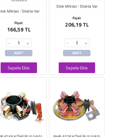
Stok Miktarı : Stokta Var
tok Miktarı : Stokta Var
Fiyat
Fiyat
206,19 TL
166,59 TL
-
+
-
+
ADET
ADET
Sepete Ekle
Sepete Ekle
B 6246 KÖMÜR YUVASI
BHB 4026 KÖMÜR YUVASI