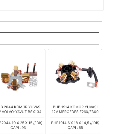
B 2044 KÖMÜR YUVASI
BHB 1914 KÖMÜR YUVASI
V VOLVO-YAVUZ BSX134
12V MERCEDES E260/E300
2044 10 X 25 X 15 // DIŞ
BHB1914 6 X 18 X 14,5 // DIŞ
ÇAPI : 93
ÇAPI : 65