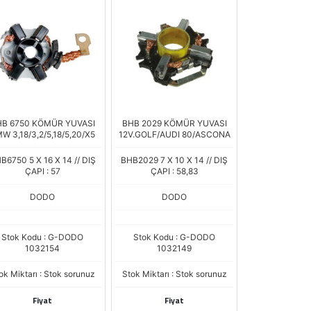
B 6750 KÖMÜR YUVASI
BHB 2029 KÖMÜR YUVASI
W 3,18/3,2/5,18/5,20/X5
12V.GOLF/AUDI 80/ASCONA
B6750 5 X 16 X 14 // DIŞ
BHB2029 7 X 10 X 14 // DIŞ
ÇAPI : 57
ÇAPI : 58,83
DODO
DODO
Stok Kodu : G-DODO
Stok Kodu : G-DODO
1032154
1032149
ok Miktarı : Stok sorunuz
Stok Miktarı : Stok sorunuz
Fiyat
Fiyat