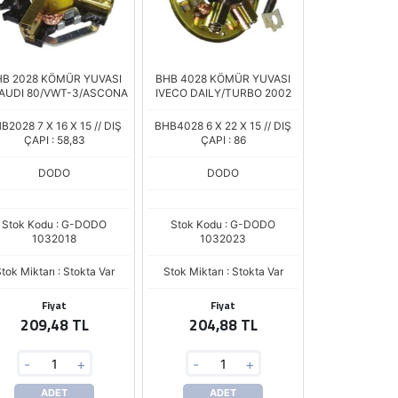
B 2028 KÖMÜR YUVASI
BHB 4028 KÖMÜR YUVASI
AUDI 80/VWT-3/ASCONA
IVECO DAILY/TURBO 2002
B2028 7 X 16 X 15 // DIŞ
BHB4028 6 X 22 X 15 // DIŞ
ÇAPI : 58,83
ÇAPI : 86
DODO
DODO
Stok Kodu : G-DODO
Stok Kodu : G-DODO
1032018
1032023
tok Miktarı : Stokta Var
Stok Miktarı : Stokta Var
Fiyat
Fiyat
209,48 TL
204,88 TL
-
+
-
+
ADET
ADET