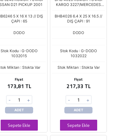
SSAN D21 PICKUP 2001
KARGO 3227/MERCEDES
KAMYON
B6246 5 X 16 X 13 // DIŞ
BHB4026 6.4 X 25 X 16.5 //
ÇAPI : 65
DIŞ ÇAPI : 91
DODO
DODO
Stok Kodu : G-DODO
Stok Kodu : G-DODO
1032015
1032022
tok Miktarı : Stokta Var
Stok Miktarı : Stokta Var
Fiyat
Fiyat
173,81 TL
217,33 TL
-
+
-
+
ADET
ADET
Sepete Ekle
Sepete Ekle