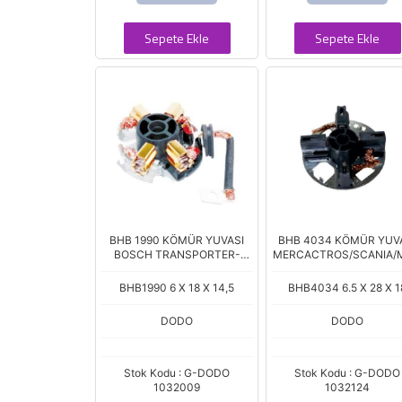
Sepete Ekle
Sepete Ekle
BHB 1990 KÖMÜR YUVASI
BHB 4034 KÖMÜR YUV
BOSCH TRANSPORTER-
MERCACTROS/SCANIA/
PASSAT
BHB1990 6 X 18 X 14,5
BHB4034 6.5 X 28 X 1
DODO
DODO
Stok Kodu : G-DODO
Stok Kodu : G-DODO
1032009
1032124