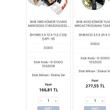
BHB 1985 KÖMÜR YUVASI
BHB 4032 KÖMÜR YUV
MERCEDES C180/E200/E220
MRCACTROS/MAN TGA/
SLK
241
BH1985 5 X 12 X 11,5 // DIŞ
BHB4032 5.5 X 25 X 1
ÇAPI : 65
DODO
DODO
Stok Kodu : G-DODO
Stok Kodu : G-DODO
1032025
1032008
Stok Miktarı : Stokta V
Stok Miktarı : Stokta Var
Fiyat
Fiyat
277,55 TL
166,81 TL
-
+
-
+
ADET
ADET