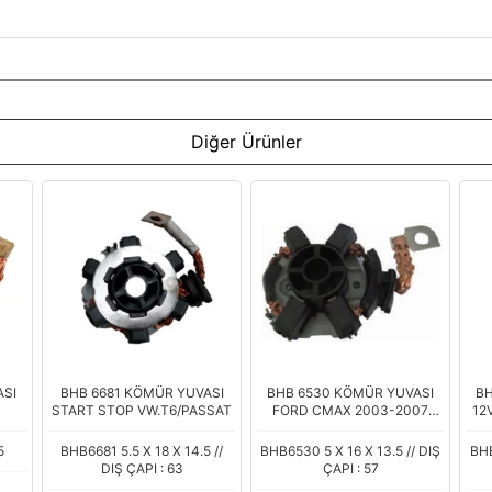
Diğer Ürünler
ASI
BHB 6681 KÖMÜR YUVASI
BHB 6530 KÖMÜR YUVASI
BH
START STOP VW.T6/PASSAT
FORD CMAX 2003-2007
12
FOCUS (
5
BHB6681 5.5 X 18 X 14.5 //
BHB6530 5 X 16 X 13.5 // DIŞ
BHB
DIŞ ÇAPI : 63
ÇAPI : 57