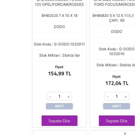
12V OPEL/FORD/MERCEDES
FORD FOCUS/MERCED
BHB2025 7 X 10 X 18
BHB6820 5 X 12 X 11.5 //
ÇAPI : 65
DODO
DODO
Stok Kodu : G-DODO 1032011
Stok Kodu : G-DODO
1032016
Stok Miktarı : Stokta Var
Stok Miktarı : Stokta V
Fiyat
154,99 TL
Fiyat
172,04 TL
-
+
-
+
ADET
ADET
Sepete Ekle
Sepete Ekle