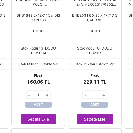
ES
POLO-
24V MERC2517/0302
NI
CORDOBA/ASTRA/VECTRA
BSX135 DAR
 DIŞ
BHB1842 5X12X11,5 // DIŞ
BHB2031 8 X 25 X 17 // DIŞ
BH
ÇAPI : 63
ÇAPI : 93
DODO
DODO
Stok Kodu : G-DODO
Stok Kodu : G-DODO
1032004
1032019
ar
Stok Miktarı : Stokta Var
Stok Miktarı : Stokta Var
S
Fiyat
Fiyat
160,06 TL
229,11 TL
-
+
-
+
ADET
ADET
Sepete Ekle
Sepete Ekle