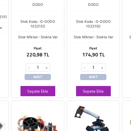
DODO
DODO
2151
Stok Kodu : G-DODO
Stok Kodu : G-DODO
1032153
1032150
ar
Stok Miktarı : Stokta Var
Stok Miktarı : Stokta Var
S
Fiyat
Fiyat
220,98 TL
174,90 TL
-
+
-
+
ADET
ADET
Sepete Ekle
Sepete Ekle