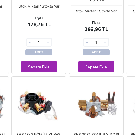
ar
Stok Miktarı : Stokta Var
Stok Miktarı : Stokta Var
S
Fiyat
Fiyat
178,76 TL
293,96 TL
-
+
-
+
ADET
ADET
Sepete Ekle
Sepete Ekle
ASI
BHB 1842 KÖMÜR YUVASI
BHB 2031 KÖMÜR YUVASI
BH