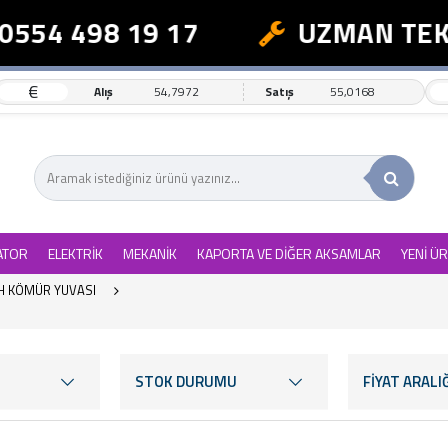
4 498 19 17
UZMAN TEKNİK 
€
Alış
54,7972
Satış
55,0168
ATOR
ELEKTRİK
MEKANİK
KAPORTA VE DİĞER AKSAMLAR
YENİ Ü
 KÖMÜR YUVASI
STOK DURUMU
FİYAT ARALIĞ