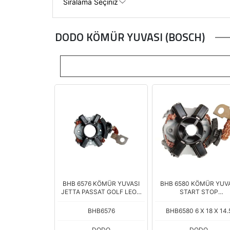
DODO KÖMÜR YUVASI (BOSCH)
BHB 6576 KÖMÜR YUVASI
BHB 6580 KÖMÜR YUV
JETTA PASSAT GOLF LEON
START STOP
1.4T
VW./ALTEA/OCTAVIA
BHB6576
BHB6580 6 X 18 X 14.
DODO
DODO