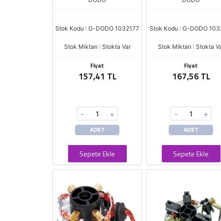
Stok Kodu : G-DODO 1032177
Stok Kodu : G-DODO 103
Stok Miktarı : Stokta Var
Stok Miktarı : Stokta V
Fiyat
Fiyat
157,41 TL
167,56 TL
-
+
-
+
ADET
ADET
Sepete Ekle
Sepete Ekle