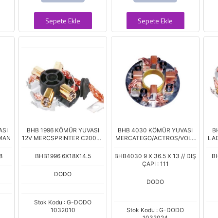
Sepete Ekle
Sepete Ekle
ASI
BHB 1996 KÖMÜR YUVASI
BHB 4030 KÖMÜR YUVASI
B
MAN
12V MERCSPRINTER C200D-
MERCATEGO/ACTROS/VOLV
LA
E200D
O/DAF
8
BHB1996 6X18X14.5
BHB4030 9 X 36.5 X 13 // DIŞ
BH
ÇAPI : 111
DODO
DODO
Stok Kodu : G-DODO
1032010
Stok Kodu : G-DODO
1032024