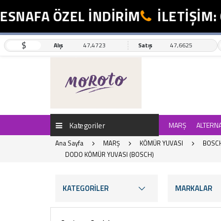
FA ÖZEL İNDİRİM
İLETİŞİM: 055
$
Alış
47,4723
Satış
47,6625
Kategoriler
MARŞ
ALTERN
Ana Sayfa
MARŞ
KÖMÜR YUVASI
BOSCH
DODO KÖMÜR YUVASI (BOSCH)
KATEGORİLER
MARKALAR