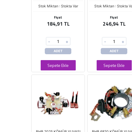
Stok Miktarı : Stokta Var
Stok Miktarı : Stokta V
Fiyat
Fiyat
184,91 TL
246,94 TL
-
+
-
+
ADET
ADET
Sepete Ekle
Sepete Ekle
BHB 2025 KÖMÜR YUVASI
BHB 6820 KÖMÜR YUV