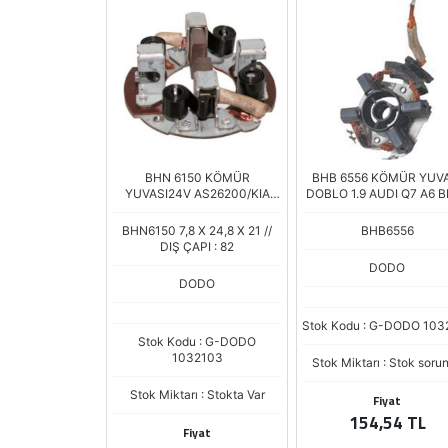
BHN 6150 KÖMÜR
BHB 6556 KÖMÜR YUVA
YUVASI24V AS26200/KIA
DOBLO 1.9 AUDI Q7 A6 
COMRA ND 0882
3.1
BHN6150 7,8 X 24,8 X 21 //
BHB6556
DIŞ ÇAPI : 82
DODO
DODO
Stok Kodu : G-DODO 103
Stok Kodu : G-DODO
1032103
Stok Miktarı : Stok soru
Stok Miktarı : Stokta Var
Fiyat
154,54 TL
Fiyat