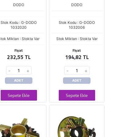
DODO
DODO
Stok Kodu : G-DODO
Stok Kodu : G-DODO
1032020
1032006
tok Miktarı : Stokta Var
Stok Miktarı : Stokta Var
Fiyat
Fiyat
232,55 TL
194,82 TL
-
+
-
+
ADET
ADET
Sepete Ekle
Sepete Ekle